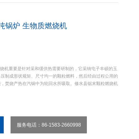
吨锅炉 生物质燃烧机
燃烧机重要是针对采和缓供热需要研制的，它采纳屯子丰硕的玉
备压制成形状规矩、尺寸均一的颗粒燃料，然后经由过程公用的
能，焚烧产热在汽锅中为轮回水所吸取。修水县锯末颗粒燃烧机
服务电话
：86-1583-2660998