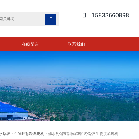

15832660998

在线留言
联系我们
水锅炉
>
生物质颗粒燃烧机
> 修水县锯末颗粒燃烧1吨锅炉 生物质燃烧机