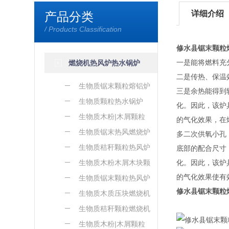
详细介绍
产品分类
/ Products Classification
修水县锯末颗粒
一是能将燃料充
燃烧机热风炉热水锅炉
二是传热、保温
生物质锯末颗粒熔铝炉
三是余热能得到
生物质颗粒热水锅炉
化。因此，该炉
生物质木粉|木屑颗粒
的气化效果，在
熔铝炉
生物质锯末热风燃烧炉
多二次供氧小孔
生物质秸秆颗粒热风炉
底部的配合尺寸
生物质木粉木屑木块颗
化。因此，该炉
的气化效果使有
粒热风炉
生物质锯末颗粒热风炉
修水县锯末颗粒
生物质木质压块燃烧机
生物质秸秆颗粒燃烧机
生物质木粉|木屑颗粒