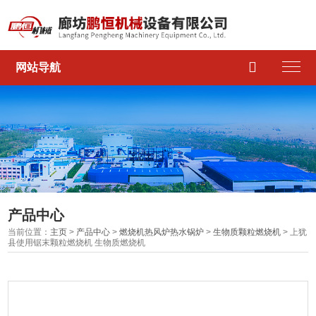

网站导航
产品中心
当前位置：
主页
>
产品中心
>
燃烧机热风炉热水锅炉
>
生物质颗粒燃烧机
> 上犹
县使用锯末颗粒燃烧机 生物质燃烧机