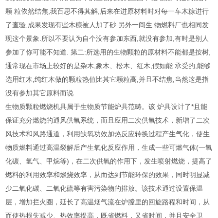
颗 粒依然结焦,我百思不得其解,后来在进原材料时对每一车木糠进行
了查验,成果发现有些木糠被人加了砂.另外一间生 物燃料厂也相同发
现这个景象.所以不要认为自个没有参加东西,就没有参加,有时是别人
参加了你可能不知道. 第二:所选用的生物颗粒的原材料不能都是按树,
通常现在市场上较好的是杂木,象木、松木、红木,假如能 承受的,能够
选用红木,纯红木做的颗粒热值比其它颗粒高,并且不结焦,当然这是指
没有参加其它原料而说
生物质颗粒燃烧机具属于生物质节能炉具范畴。该 炉具设计了*且能
保证充分燃烧的通风供氧系统，而且应用二次供氧技术，新增了二次
风技术和风路通道，利用缺氧功效加热反应转换过程产生气化，使生
物质燃料通过高温裂解后产生氧化反应作用，生成一些可燃气体(一氧
化碳、氢气、甲烷等)，在二次供氧的作用下，发生喷射燃烧，提高了
燃料的利用效率和燃烧效率，从而达到节能环保的效果，同时明显减
少二氧化碳、二氧化硫等有害污染物的排放。该技术通过设置保温
层，增加拦火圈，延长了高温烟气流在炉膛里的回旋路程和时间，从
而使热损失减少、热效率提高，既省燃料，又省时间，并且安全卫