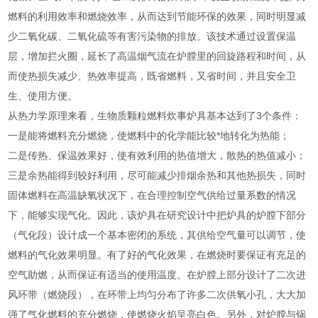
燃料的利用效率和燃烧效率，从而达到节能环保的效果，同时明显减
少二氧化碳、二氧化硫等有害污染物的排放。该技术通过设置保温
层，增加拦火圈，延长了高温烟气流在炉膛里的回旋路程和时间，从
而使热损失减少、热效率提高，既省燃料，又省时间，并且安全卫
生、使用方便。
从热力学原理来看，生物质颗粒燃料炊事炉具基本达到了3个条件：
一是能将燃料充分燃烧，使燃料中的化学能比较*地转化为热能；
二是传热、保温效果好，使有效利用的热值增大，散热的热值减小；
三是余热能得到较好利用，尽可能减少排烟余热和其他热损失，同时
固体燃料在高温缺氧状况下，在合理控制空气供给过量系数的情况
下，能够实现气化。因此，该炉具在研究设计中把炉具的炉膛下部分
（气化段）设计成一个基本密闭的系统，其供给空气量可以调节，使
燃料的气化效果明显。有了好的气化效果，在燃烧时要保证有充足的
空气助燃，从而保证有适当的使用温度。在炉膛上部分设计了二次进
风环带（燃烧段），在环带上均匀分布了许多二次供氧小孔，大大加
强了气化燃料的充分燃烧，使燃烧火焰呈亮白色。另外，对炉膛与锅