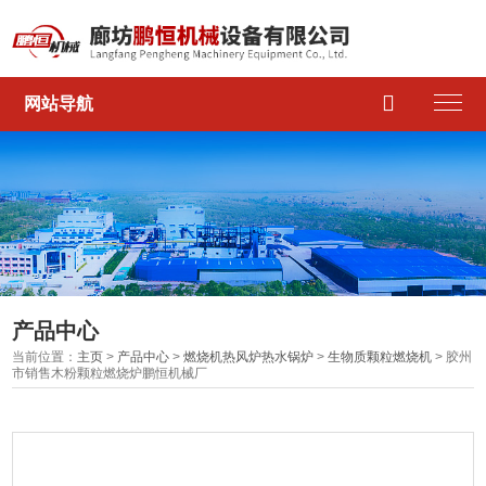

网站导航
产品中心
当前位置：
主页
>
产品中心
>
燃烧机热风炉热水锅炉
>
生物质颗粒燃烧机
> 胶州
市销售木粉颗粒燃烧炉鹏恒机械厂