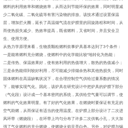
燃料的利用效率和燃烧效率，从而达到节能环保的效果，同时明显减
少二氧化碳、二氧化硫等有害污染物的排放。该技术通过设置保温
层，增加拦火圈，延长了高温烟气流在炉膛里的回旋路程和时间，从
而使热损失减少、热效率提高，既省燃料，又省时间，并且安全卫
生、使用方便。
从热力学原理来看，生物质颗粒燃料炊事炉具基本达到了3个条件：
一是能将燃料充分燃烧，使燃料中的化学能比较*地转化为热能；
二是传热、保温效果好，使有效利用的热值增大，散热的热值减小；
三是余热能得到较好利用，尽可能减少排烟余热和其他热损失，同时
固体燃料在高温缺氧状况下，在合理控制空气供给过量系数的情况
下，能够实现气化。因此，该炉具在研究设计中把炉具的炉膛下部分
（气化段）设计成一个基本密闭的系统，其供给空气量可以调节，使
燃料的气化效果明显。有了好的气化效果，在燃烧时要保证有充足的
空气助燃，从而保证有适当的使用温度。在炉膛上部分设计了二次进
风环带（燃烧段），在环带上均匀分布了许多二次供氧小孔，大大加
强了气化燃料的充分燃烧，使燃烧火焰呈亮白色。另外，对炉膛与锅