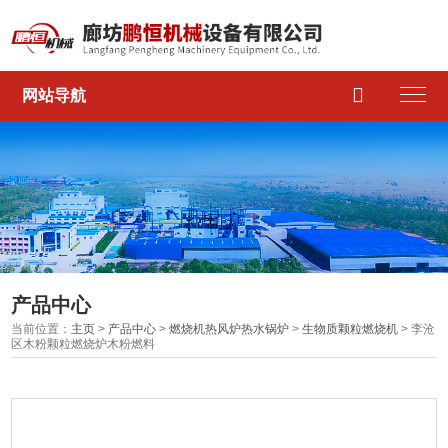

网站导航
产品中心
当前位置：
主页
>
产品中心
>
燃烧机热风炉热水锅炉
>
生物质颗粒燃烧机
> 李沧
区木粉颗粒燃烧炉木粉燃料