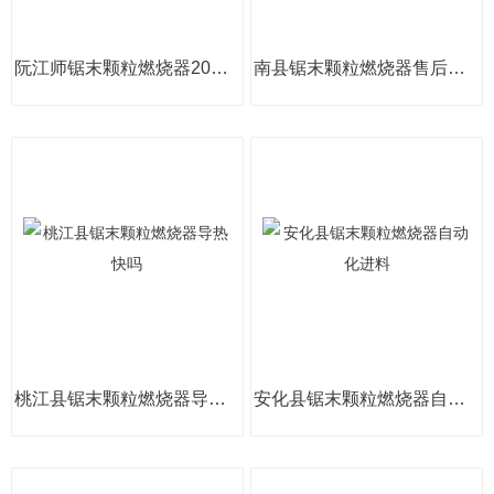
阮江师锯末颗粒燃烧器20万大卡价格
南县锯末颗粒燃烧器售后维修方便吗
桃江县锯末颗粒燃烧器导热快吗
安化县锯末颗粒燃烧器自动化进料