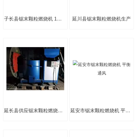
子长县锯末颗粒燃烧机 1吨小型锅炉
延川县锯末颗粒燃烧机生产
延长县供应锯末颗粒燃烧机自动控温
延安市锯末颗粒燃烧机 平衡通风