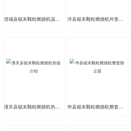
澄城县锯末颗粒燃烧机温度调控
洋县锯末颗粒燃烧机外形新颖
潼关县锯末颗粒燃烧机热值介绍
华县锯末颗粒燃烧机整套除尘器