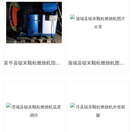
富平县锯末颗粒燃烧机指导价
蒲城县锯末颗粒燃烧机图片分享