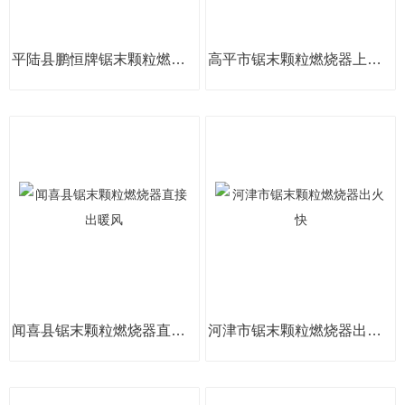
平陆县鹏恒牌锯末颗粒燃烧器自动化
高平市锯末颗粒燃烧器上掉料型号
闻喜县锯末颗粒燃烧器直接出暖风
河津市锯末颗粒燃烧器出火快