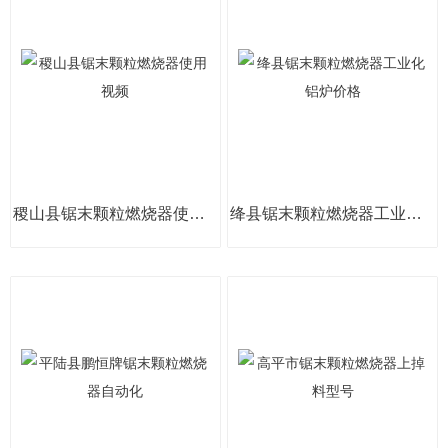
稷山县锯末颗粒燃烧器使用视频
绛县锯末颗粒燃烧器工业化铝炉价格