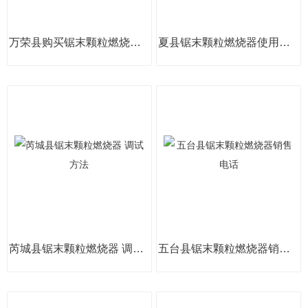
万荣县购买锯末颗粒燃烧器选择哪个牌子
夏县锯末颗粒燃烧器使用省料
芮城县锯末颗粒燃烧器 调试方法
五台县锯末颗粒燃烧器销售电话