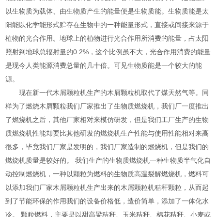
以生物质为载体、由生物质产生的能量便是生物质能。生物质能是太
阳能以化学能形式贮存在生物中的一种能量形式，直接或间接来源于
植物的光合作用。地球上的植物进行光合作用所消费的能量，占太阳
照射到地球总辐射量的0.2%，这个比例虽不大，光合作用消费的能量
是现今人类能源消费总量的几十倍。可见生物质能是一个较大的能
源。
现在新一代木屑颗粒机生产的木屑颗粒机取代了煤天然气等。同
样为了燃烧木屑颗粒我们厂家推出了生物质燃烧机，我们厂一度推出
了燃烧机之后，其他厂家相对来模仿研发，但是我们工厂生产的生物
质燃烧机性能却要比其他研发的燃烧机生产性能与使用性能相对来高
很多，毕竟我们厂家是发明的，我们厂家造制的燃烧机，但是我们的
燃烧机质量是较好的。 我们生产的生物质燃烧机一种生物质半气化自
动控制燃烧机，一种以颗粒为燃料的生物质高温裂解燃烧机，燃料可
以添加我们厂家木屑颗粒机生产出来的木屑颗粒机秸秆颗粒，从而起
到了节能环保的作用我们的设备价格低，造价简单，添加了一体化水
冷。 颗粒燃料，主要是以甜高粱秸秆、玉米秸秆、棉花秸秆、小麦或