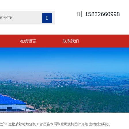

15832660998

在线留言
联系我们
锅炉
>
生物质颗粒燃烧机
> 都昌县木屑颗粒燃烧机图片介绍 生物质燃烧机