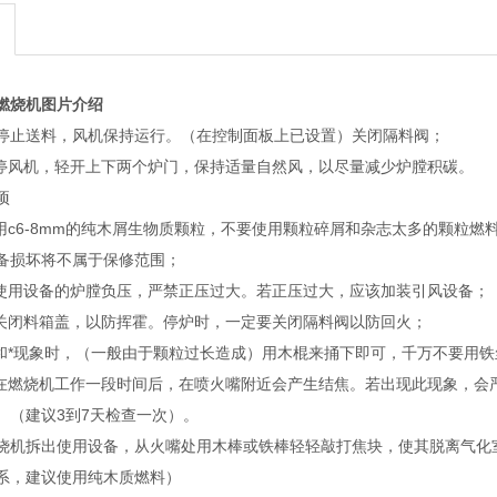
燃烧机图片介绍
分钟停止送料，风机保持运行。（在控制面板上已设置）关闭隔料阀；
，停风机，轻开上下两个炉门，保持适量自然风，以尽量减少炉膛积碳。
项
使用c6-8mm的纯木屑生物质颗粒，不要使用颗粒碎屑和杂志太多的颗粒
备损坏将不属于保修范围；
它使用设备的炉膛负压，严禁正压过大。若正压过大，应该加装引风设备；
须关闭料箱盖，以防挥霍。停炉时，一定要关闭隔料阀以防回火；
料和*现象时，（一般由于颗粒过长造成）用木棍来捅下即可，千万不要用
：在燃烧机工作一段时间后，在喷火嘴附近会产生结焦。若出现此现象，会
。（建议3到7天检查一次）。
烧机拆出使用设备，从火嘴处用木棒或铁棒轻轻敲打焦块，使其脱离气化
系，建议使用纯木质燃料）