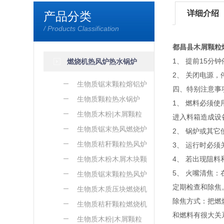
详细介绍
产品分类
/ Products Classification
都昌县木屑颗粒
1、 提前15
燃烧机热风炉热水锅炉
2、 关闭电源
生物质锯末颗粒熔铝炉
四、特别注意事
生物质颗粒热水锅炉
1、 燃料必须
生物质木粉|木屑颗粒
进入料箱造成设
熔铝炉
生物质锯末热风燃烧炉
2、 锅炉或其
生物质秸秆颗粒热风炉
3、 运行时必
生物质木粉木屑木块颗
4、 若出现阻
5、 火嘴清焦
粒热风炉
生物质锯末颗粒热风炉
定期检查和除焦
生物质木质压块燃烧机
除焦方式：把燃
生物质秸秆颗粒燃烧机
和燃料有很大关
生物质木粉|木屑颗粒