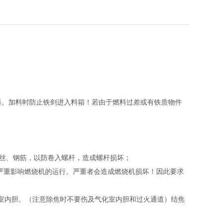
燃料。加料时防止铁剑进入料箱！若由于燃料过差或有铁质物件
铁丝、钢筋，以防卷入螺杆，造成螺杆损坏；
严重影响燃烧机的运行。严重者会造成燃烧机损坏！因此要求
室内胆。（注意除焦时不要伤及气化室内胆和过火通道）结焦