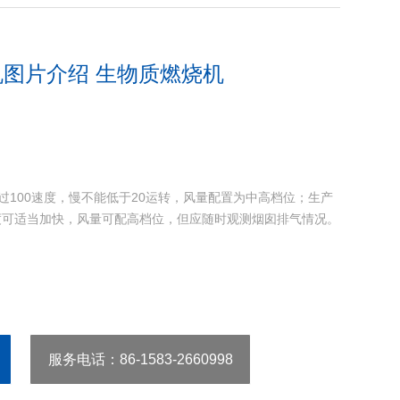
图片介绍 生物质燃烧机
超过100速度，慢不能低于20运转，风量配置为中高档位；生产
度可适当加快，风量可配高档位，但应随时观测烟囱排气情况。
服务电话
：86-1583-2660998