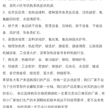
校、居民小区等供熟系统提供热源。
3、化学反应类：加热油漆料、硬树脂等各类反应釜、活性碳窑、氢
氟酸回转窑、水玻璃窑等。
4、烘干类：食品烘干设备、熨烫设备、压铸机、烘干设备、干燥设
备、高炉渣、等各类矿石。
5、蒸馏浓缩类：染料浓缩炉、氯化氢、氯化钠脱水炉等。
6、物理加热类：热处理炉、锻造炉、搪瓷窑、搪玻璃窑、公路筑路
机械设备、工业退火炉、沥青加热设备等各种热能行业。
7、熔化类：热镀锌炉、金、银冶炼炉、熔铝、熔铜炉等。
8、培烧类：工业窑炉、焚烧炉、熔炼炉、石灰石、水泥窑、隧道
窑、多空推板窑、锻造窑、退火窑、倒烟窑等。
希望各大客户来选购我们的产品，价格一定从优处理，我们厂家不会
为了任何零部件去赚取买家一分钱。我们的产品质量让你买的放心用
的安心。 各位选择购买生物质燃烧机一定要注意自己够买的厂家，有
些小厂家他们生产的木屑颗粒机根本就达不到使用要求，更不会有售
后服务 。你的选择一定不会让你的选购失望