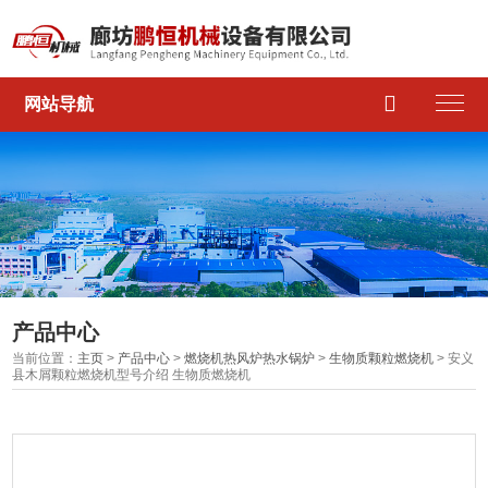

网站导航
产品中心
当前位置：
主页
>
产品中心
>
燃烧机热风炉热水锅炉
>
生物质颗粒燃烧机
> 安义
县木屑颗粒燃烧机型号介绍 生物质燃烧机