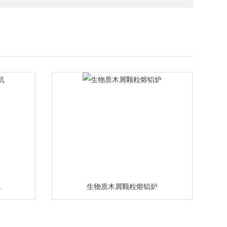
机
生物质木屑颗粒熔铝炉