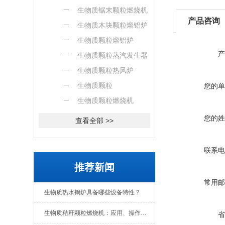
燃烧机
生物质锯末颗粒燃烧机
产品咨询
生物质木块颗粒熔铝炉
生物质颗粒熔铝炉
产
生物质颗粒蒸汽发生器
生物质颗粒热风炉
生物质颗粒
您的单
生物质颗粒燃烧机
您的姓
查看全部 >>
联系电
推荐新闻
常用邮
生物质热水锅炉具备哪些设备特性？
生物质秸秆颗粒燃烧机：应用、操作与日常维护全解析
省