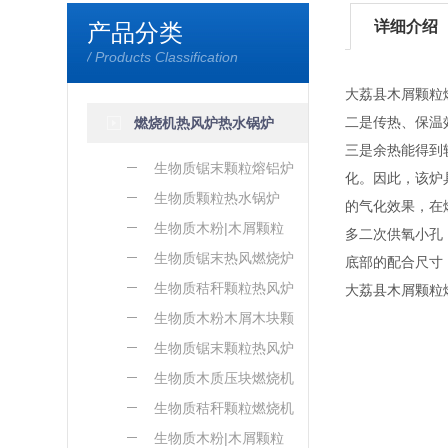
详细介绍
产品分类
/ Products Classification
大荔县木屑颗粒
二是传热、保温
燃烧机热风炉热水锅炉
三是余热能得到
生物质锯末颗粒熔铝炉
化。因此，该炉
生物质颗粒热水锅炉
的气化效果，在
生物质木粉|木屑颗粒
多二次供氧小孔
熔铝炉
生物质锯末热风燃烧炉
底部的配合尺寸
生物质秸秆颗粒热风炉
大荔县木屑颗粒
生物质木粉木屑木块颗
粒热风炉
生物质锯末颗粒热风炉
生物质木质压块燃烧机
生物质秸秆颗粒燃烧机
生物质木粉|木屑颗粒