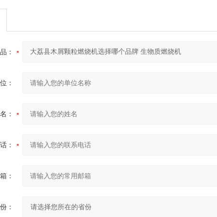
品：
位：
名：
话：
箱：
份：