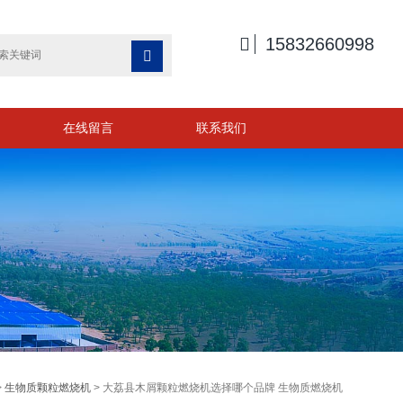

15832660998

在线留言
联系我们
>
生物质颗粒燃烧机
> 大荔县木屑颗粒燃烧机选择哪个品牌 生物质燃烧机