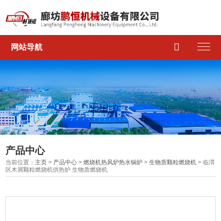

网站导航
产品中心
当前位置：
主页
>
产品中心
>
燃烧机热风炉热水锅炉
>
生物质颗粒燃烧机
> 临渭
区木屑颗粒燃烧机供热炉 生物质燃烧机