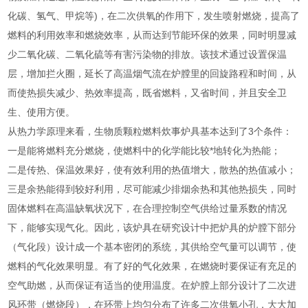
化碳、氢气、甲烷等)，在二次供氧的作用下，发生喷射燃烧，提高了
燃料的利用效率和燃烧效率，从而达到节能环保的效果，同时明显减
少二氧化碳、二氧化硫等有害污染物的排放。该技术通过设置保温
层，增加拦火圈，延长了高温烟气流在炉膛里的回旋路程和时间，从
而使热损失减少、热效率提高，既省燃料，又省时间，并且安全卫
生、使用方便。
从热力学原理来看，生物质颗粒燃料炊事炉具基本达到了3个条件：
一是能将燃料充分燃烧，使燃料中的化学能比较*地转化为热能；
二是传热、保温效果好，使有效利用的热值增大，散热的热值减小；
三是余热能得到较好利用，尽可能减少排烟余热和其他热损失，同时
固体燃料在高温缺氧状况下，在合理控制空气供给过量系数的情况
下，能够实现气化。因此，该炉具在研究设计中把炉具的炉膛下部分
（气化段）设计成一个基本密闭的系统，其供给空气量可以调节，使
燃料的气化效果明显。有了好的气化效果，在燃烧时要保证有充足的
空气助燃，从而保证有适当的使用温度。在炉膛上部分设计了二次进
风环带（燃烧段），在环带上均匀分布了许多二次供氧小孔，大大加