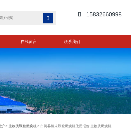

15832660998

在线留言
联系我们
锅炉
>
生物质颗粒燃烧机
> 白河县锯末颗粒燃烧机使用报价 生物质燃烧机