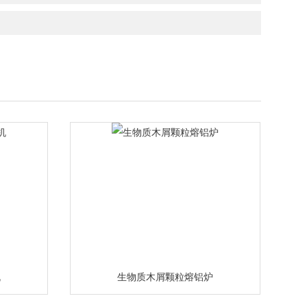
机
生物质木屑颗粒熔铝炉