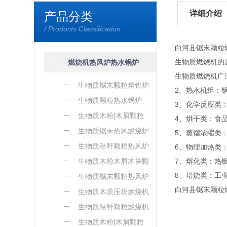
详细介绍
产品分类
/ Products Classification
白河县锯末颗粒
生物质燃烧机的
燃烧机热风炉热水锅炉
生物质燃烧机广
生物质锯末颗粒熔铝炉
2、热水机组：
生物质颗粒热水锅炉
3、化学反应类
生物质木粉|木屑颗粒
4、烘干类：食
熔铝炉
生物质锯末热风燃烧炉
5、蒸馏浓缩类
生物质秸秆颗粒热风炉
6、物理加热类
生物质木粉木屑木块颗
7、熔化类：热
8、培烧类：工
粒热风炉
生物质锯末颗粒热风炉
白河县锯末颗粒
生物质木质压块燃烧机
生物质秸秆颗粒燃烧机
生物质木粉|木屑颗粒