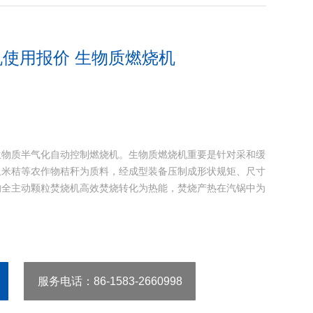
使用报价 生物质燃烧机
生物质半气化自动控制燃烧机。生物质燃烧机重要是针对采和缓
玉米秸等农作物秸秆为质料，经成型装备压制成形状规矩、尺寸
的全主动颗粒焚烧机高效焚烧转化为热能，焚烧产热在汽锅中为
服务电话
：86-1583-2660998