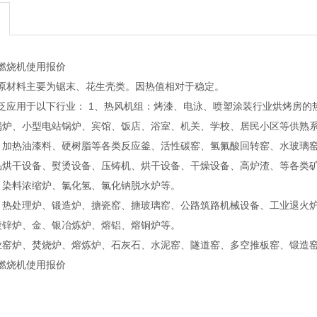
燃烧机使用报价
原材料主要为锯末、花生壳类。因热值相对于稳定。
泛应用于以下行业： 1、热风机组：烤漆、电泳、喷塑涂装行业烘烤房
锅炉、小型电站锅炉、宾馆、饭店、浴室、机关、学校、居民小区等供熟
：加热油漆料、硬树脂等各类反应釜、活性碳窑、氢氟酸回转窑、水玻璃
品烘干设备、熨烫设备、压铸机、烘干设备、干燥设备、高炉渣、等各类
：染料浓缩炉、氯化氢、氯化钠脱水炉等。
：热处理炉、锻造炉、搪瓷窑、搪玻璃窑、公路筑路机械设备、工业退火
镀锌炉、金、银冶炼炉、熔铝、熔铜炉等。
业窑炉、焚烧炉、熔炼炉、石灰石、水泥窑、隧道窑、多空推板窑、锻造
燃烧机使用报价