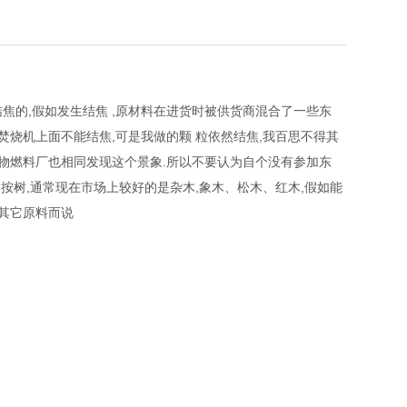
焦的,假如发生结焦 ,原材料在进货时被供货商混合了一些东
焚烧机上面不能结焦,可是我做的颗 粒依然结焦,我百思不得其
 物燃料厂也相同发现这个景象.所以不要认为自个没有参加东
是按树,通常现在市场上较好的是杂木,象木、松木、红木,假如能
加其它原料而说