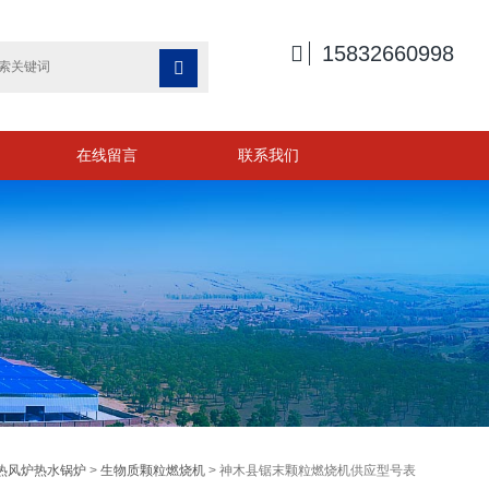

15832660998

在线留言
联系我们
热风炉热水锅炉
>
生物质颗粒燃烧机
> 神木县锯末颗粒燃烧机供应型号表