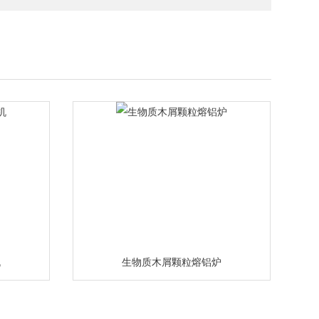
机
生物质木屑颗粒熔铝炉