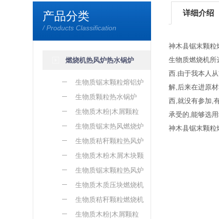
详细介绍
产品分类
/ Products Classification
神木县锯末颗粒
生物质燃烧机所
燃烧机热风炉热水锅炉
西.由于我本人
生物质锯末颗粒熔铝炉
解,后来在进原
生物质颗粒热水锅炉
西,就没有参加
生物质木粉|木屑颗粒
承受的,能够选
熔铝炉
生物质锯末热风燃烧炉
神木县锯末颗粒
生物质秸秆颗粒热风炉
生物质木粉木屑木块颗
粒热风炉
生物质锯末颗粒热风炉
生物质木质压块燃烧机
生物质秸秆颗粒燃烧机
生物质木粉|木屑颗粒