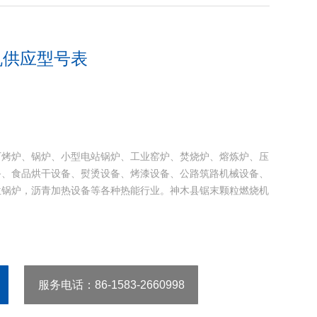
机供应型号表
厂烤炉、锅炉、小型电站锅炉、工业窑炉、焚烧炉、熔炼炉、压
备、食品烘干设备、熨烫设备、烤漆设备、公路筑路机械设备、
位锅炉，沥青加热设备等各种热能行业。神木县锯末颗粒燃烧机
服务电话
：86-1583-2660998