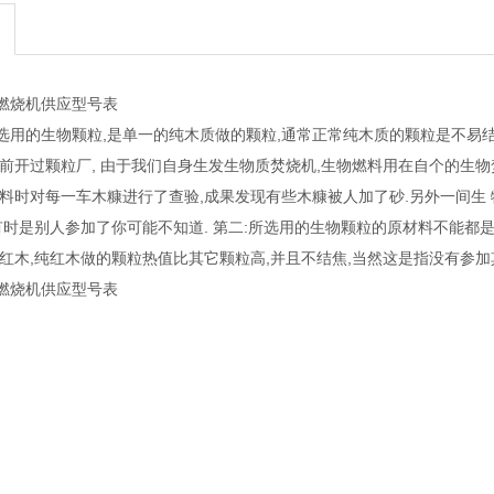
燃烧机供应型号表
选用的生物颗粒,是单一的纯木质做的颗粒,通常正常纯木质的颗粒是不易结
从前开过颗粒厂, 由于我们自身生发生物质焚烧机,生物燃料用在自个的生物
材料时对每一车木糠进行了查验,成果发现有些木糠被人加了砂.另外一间生
,有时是别人参加了你可能不知道. 第二:所选用的生物颗粒的原材料不能都
用红木,纯红木做的颗粒热值比其它颗粒高,并且不结焦,当然这是指没有参
燃烧机供应型号表