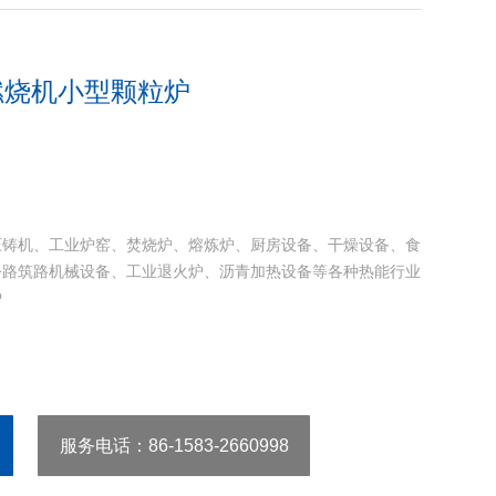
燃烧机小型颗粒炉
压铸机、工业炉窑、焚烧炉、熔炼炉、厨房设备、干燥设备、食
公路筑路机械设备、工业退火炉、沥青加热设备等各种热能行业
炉
服务电话
：86-1583-2660998