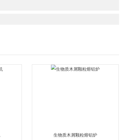
机
生物质木屑颗粒熔铝炉