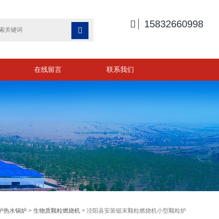

15832660998

在线留言
联系我们
炉热水锅炉
>
生物质颗粒燃烧机
> 泾阳县安装锯末颗粒燃烧机小型颗粒炉