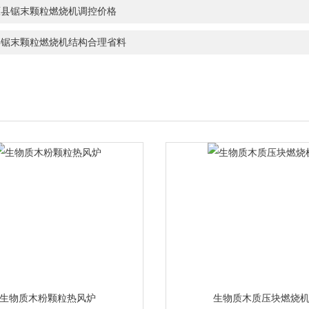
原县锯末颗粒燃烧机调控价格
县锯末颗粒燃烧机结构合理省料
生物质木粉颗粒热风炉
生物质木质压块燃烧