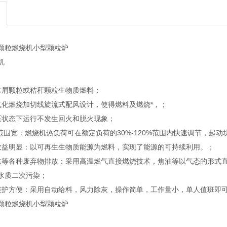
颗粒燃烧机小型颗粒炉
机
木屑颗粒或秸秆颗粒生物质燃料；
气化燃烧加切线旋流式配风设计，使得燃料及燃烧*，；
压状态下运行不发生回火和脱火现象；
范围宽：燃烧机热负荷可在额定负荷的30%-120%范围内快速调节，起动
效益明显：以可再生生物质能源为燃料，实现了能源的可持续利用。；
水等各种废弃物排放：采用高温燃气直接燃烧技术，焦油等以气态的形式直
水质二次污染；
维护方便：采用自动给料，风力除灰，操作简单，工作量小，单人值班即
颗粒燃烧机小型颗粒炉