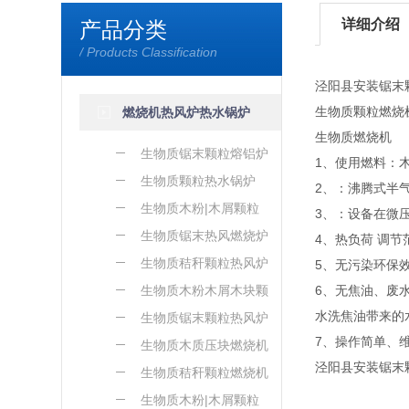
详细介绍
产品分类
/ Products Classification
泾阳县安装锯末
生物质颗粒燃烧
燃烧机热风炉热水锅炉
生物质燃烧机
生物质锯末颗粒熔铝炉
1、使用燃料：
生物质颗粒热水锅炉
2、：沸腾式半
生物质木粉|木屑颗粒
3、：设备在微
熔铝炉
生物质锯末热风燃烧炉
4、热负荷 调节
生物质秸秆颗粒热风炉
5、无污染环保
生物质木粉木屑木块颗
6、无焦油、废
水洗焦油带来的
粒热风炉
生物质锯末颗粒热风炉
7、操作简单、
生物质木质压块燃烧机
泾阳县安装锯末
生物质秸秆颗粒燃烧机
生物质木粉|木屑颗粒