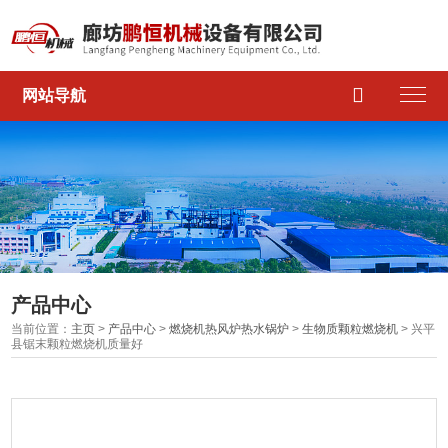

网站导航
产品中心
当前位置：
主页
>
产品中心
>
燃烧机热风炉热水锅炉
>
生物质颗粒燃烧机
> 兴平
县锯末颗粒燃烧机质量好