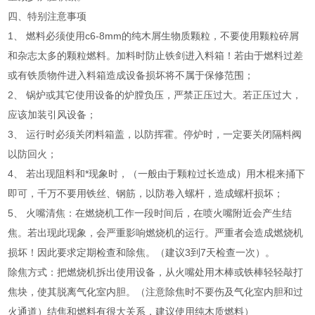
四、特别注意事项
1、 燃料必须使用c6-8mm的纯木屑生物质颗粒，不要使用颗粒碎屑
和杂志太多的颗粒燃料。加料时防止铁剑进入料箱！若由于燃料过差
或有铁质物件进入料箱造成设备损坏将不属于保修范围；
2、 锅炉或其它使用设备的炉膛负压，严禁正压过大。若正压过大，
应该加装引风设备；
3、 运行时必须关闭料箱盖，以防挥霍。停炉时，一定要关闭隔料阀
以防回火；
4、 若出现阻料和*现象时，（一般由于颗粒过长造成）用木棍来捅下
即可，千万不要用铁丝、钢筋，以防卷入螺杆，造成螺杆损坏；
5、 火嘴清焦：在燃烧机工作一段时间后，在喷火嘴附近会产生结
焦。若出现此现象，会严重影响燃烧机的运行。严重者会造成燃烧机
损坏！因此要求定期检查和除焦。（建议3到7天检查一次）。
除焦方式：把燃烧机拆出使用设备，从火嘴处用木棒或铁棒轻轻敲打
焦块，使其脱离气化室内胆。（注意除焦时不要伤及气化室内胆和过
火通道）结焦和燃料有很大关系，建议使用纯木质燃料）