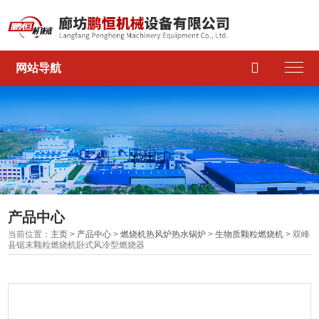

网站导航
产品中心
当前位置：
主页
>
产品中心
>
燃烧机热风炉热水锅炉
>
生物质颗粒燃烧机
> 双峰
县锯末颗粒燃烧机卧式风冷型燃烧器