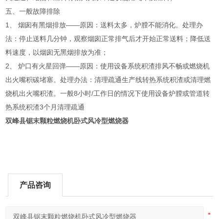
五、一般故障排除
1、 烟囱有黑烟排放——原因：送料太多，炉膛不能消化。处理办
法：停止送料几分钟，观察烟囱正常排气后才开始正常送料；降低送
料速度，以烟囱无黑烟排放为准；
2、 炉口有火星回弹——原因：使用设备系统积渣排风不畅或燃烧机
出火嘴积碳堵塞。处理办法：清理疏通生产线转热系统积渣或清理燃
烧机出火嘴积渣。一般8小时/工作日的情况下使用设备炉膛或管道转
热系统积渣3个月清理疏通
双峰县锯末颗粒燃烧机卧式风冷型燃烧器
产品咨询