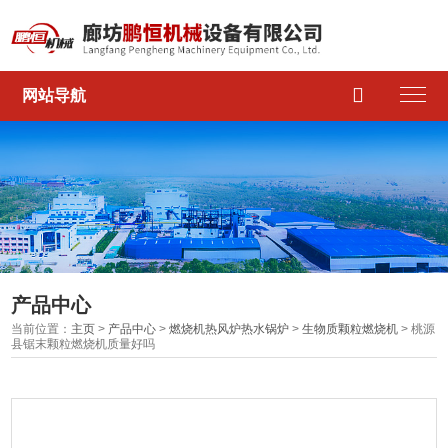

网站导航
产品中心
当前位置：
主页
>
产品中心
>
燃烧机热风炉热水锅炉
>
生物质颗粒燃烧机
> 桃源
县锯末颗粒燃烧机质量好吗