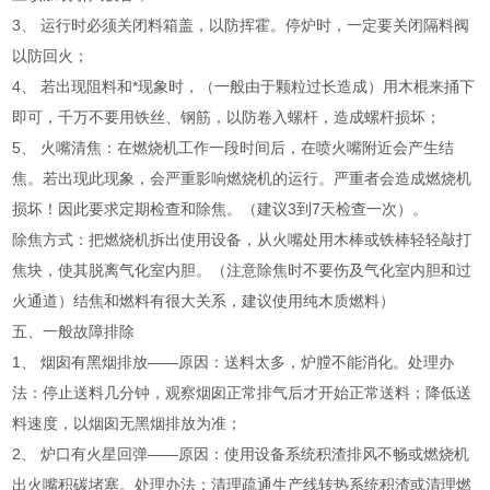
3、 运行时必须关闭料箱盖，以防挥霍。停炉时，一定要关闭隔料阀
以防回火；
4、 若出现阻料和*现象时，（一般由于颗粒过长造成）用木棍来捅下
即可，千万不要用铁丝、钢筋，以防卷入螺杆，造成螺杆损坏；
5、 火嘴清焦：在燃烧机工作一段时间后，在喷火嘴附近会产生结
焦。若出现此现象，会严重影响燃烧机的运行。严重者会造成燃烧机
损坏！因此要求定期检查和除焦。（建议3到7天检查一次）。
除焦方式：把燃烧机拆出使用设备，从火嘴处用木棒或铁棒轻轻敲打
焦块，使其脱离气化室内胆。（注意除焦时不要伤及气化室内胆和过
火通道）结焦和燃料有很大关系，建议使用纯木质燃料）
五、一般故障排除
1、 烟囱有黑烟排放——原因：送料太多，炉膛不能消化。处理办
法：停止送料几分钟，观察烟囱正常排气后才开始正常送料；降低送
料速度，以烟囱无黑烟排放为准；
2、 炉口有火星回弹——原因：使用设备系统积渣排风不畅或燃烧机
出火嘴积碳堵塞。处理办法：清理疏通生产线转热系统积渣或清理燃