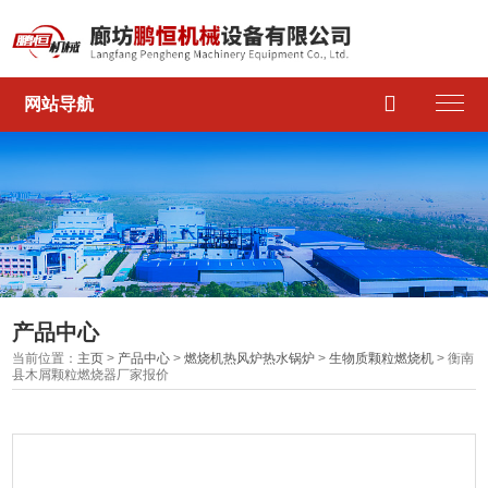

网站导航
产品中心
当前位置：
主页
>
产品中心
>
燃烧机热风炉热水锅炉
>
生物质颗粒燃烧机
> 衡南
县木屑颗粒燃烧器厂家报价