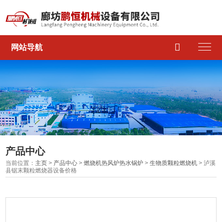

网站导航
产品中心
当前位置：
主页
>
产品中心
>
燃烧机热风炉热水锅炉
>
生物质颗粒燃烧机
> 泸溪
县锯末颗粒燃烧器设备价格