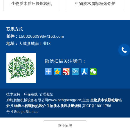
生物质木质压块燃烧机
生物质木屑颗粒熔铝炉
联系方式
邮件：
15832660998@163.com
地址：
大城县城南工业区
微信扫描关注我们：
技术支持：
环保在线
管理登陆
廊坊鹏恒机械设备有限公司(www.penghengjx.cn)主营:
生物质木块颗粒熔铝
炉
,
生物质木粉颗粒热风炉
,
生物质木质压块燃烧机
冀ICP备18011756
号-4
GoogleSitemap
营业执照