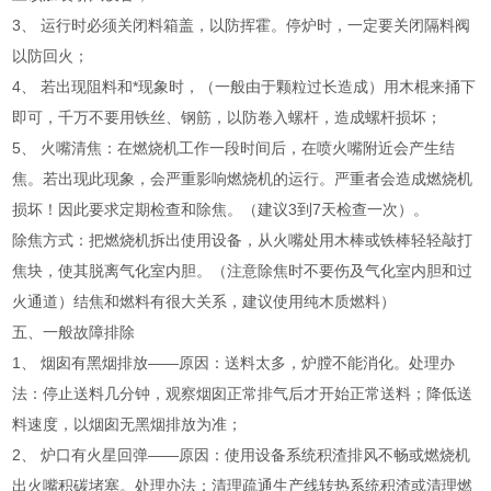
3、 运行时必须关闭料箱盖，以防挥霍。停炉时，一定要关闭隔料阀
以防回火；
4、 若出现阻料和*现象时，（一般由于颗粒过长造成）用木棍来捅下
即可，千万不要用铁丝、钢筋，以防卷入螺杆，造成螺杆损坏；
5、 火嘴清焦：在燃烧机工作一段时间后，在喷火嘴附近会产生结
焦。若出现此现象，会严重影响燃烧机的运行。严重者会造成燃烧机
损坏！因此要求定期检查和除焦。（建议3到7天检查一次）。
除焦方式：把燃烧机拆出使用设备，从火嘴处用木棒或铁棒轻轻敲打
焦块，使其脱离气化室内胆。（注意除焦时不要伤及气化室内胆和过
火通道）结焦和燃料有很大关系，建议使用纯木质燃料）
五、一般故障排除
1、 烟囱有黑烟排放——原因：送料太多，炉膛不能消化。处理办
法：停止送料几分钟，观察烟囱正常排气后才开始正常送料；降低送
料速度，以烟囱无黑烟排放为准；
2、 炉口有火星回弹——原因：使用设备系统积渣排风不畅或燃烧机
出火嘴积碳堵塞。处理办法：清理疏通生产线转热系统积渣或清理燃