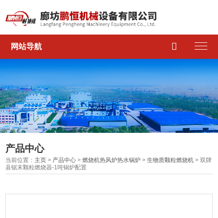

网站导航
产品中心
当前位置：
主页
>
产品中心
>
燃烧机热风炉热水锅炉
>
生物质颗粒燃烧机
> 双牌
县锯末颗粒燃烧器-1吨锅炉配置