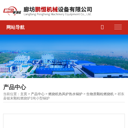

网站导航
产品中心
当前位置：
主页
>
产品中心
>
燃烧机热风炉热水锅炉
>
生物质颗粒燃烧机
> 祁东
县锯末颗粒燃烧炉1吨小型锅炉