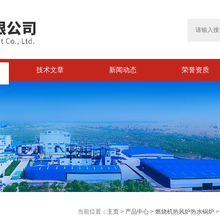
技术文章
新闻动态
荣誉资质
>
当前位置：
主页
>
产品中心
>
燃烧机热风炉热水锅炉