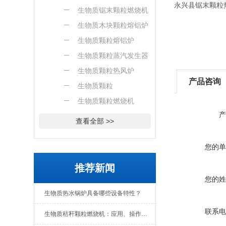
永兴县锯末颗粒热
燃烧机
生物质锯末颗粒燃烧机
生物质木块颗粒熔铝炉
生物质颗粒熔铝炉
生物质颗粒蒸汽发生器
生物质颗粒热风炉
产品咨询
生物质颗粒
生物质颗粒燃烧机
产
查看全部 >>
您的单
推荐新闻
您的姓
生物质热水锅炉具备哪些设备特性？
联系电
生物质秸秆颗粒燃烧机：应用、操作与日常维护全解析