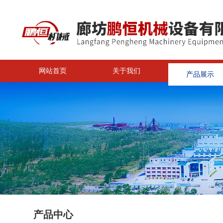
网站首页
关于我们
产品展示
<
产品中心