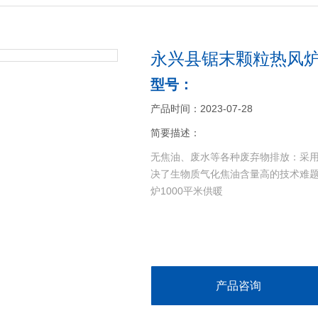
永兴县锯末颗粒热风炉
型号：
产品时间：2023-07-28
简要描述：
无焦油、废水等各种废弃物排放：采用
决了生物质气化焦油含量高的技术难
炉1000平米供暖
产品咨询