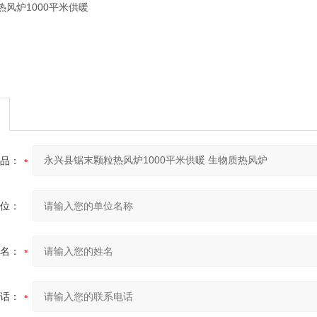
风炉1000平米供暖
品：
位：
名：
话：