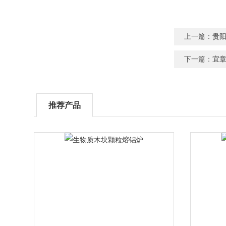
上一篇：
贵
下一篇：
宜
推荐产品