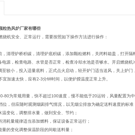
颗粒热风炉厂家有哪些
燃烧机安全、正常运行，需要按照如下操作方法进行操作：
动前，清理炉桥积碳，清理炉底积碳，添加颗粒燃料，关闭料箱盖，打开隔
设备电源，检查电路、水管是否正常，检查冷却水池是否够水。开启燃烧机
位调至较小，投入适量底料，正式点火启动，轻开炉门适当送风，关上炉门
不宜加速太快，应有2-3分钟时间，以便炉膛温度正常上升。
以30-80为常规用量，快不超过100速度，慢不能低于20运转，风量配
档位，但应随时观测烟囱排气情况，以无烟尘排放为确定送料速度的标准
测水温变化，调整排水量，做到安全、节约；
原料消耗量规律适当添加燃料，保证设备正常运行；
耗能量的变化调整保温阶段的间歇送料量；