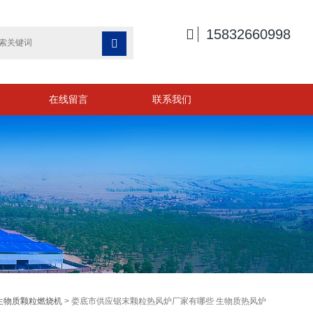

15832660998

在线留言
联系我们
生物质颗粒燃烧机
> 娄底市供应锯末颗粒热风炉厂家有哪些 生物质热风炉