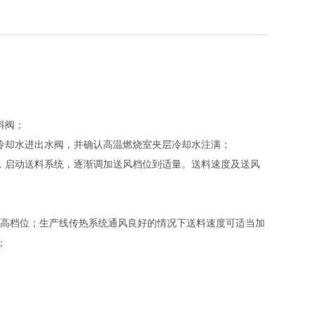
料阀；
冷却水进出水阀，并确认高温燃烧室夹层冷却水注满；
，启动送料系统，逐渐调加送风档位到适量。送料速度及送风
置为中高档位；生产线传热系统通风良好的情况下送料速度可适当加
；