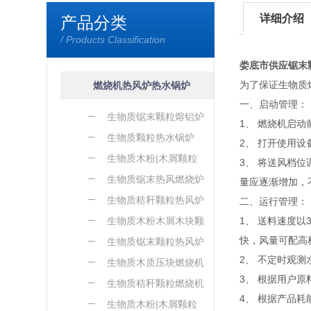
详细介绍
产品分类
/ Products Classification
娄底市供应锯末
为了保证生物质
燃烧机热风炉热水锅炉
一、启动管理：
生物质锯末颗粒熔铝炉
1、 燃烧机启
生物质颗粒热水锅炉
2、 打开使用
生物质木粉|木屑颗粒
3、 将送风档
熔铝炉
生物质锯末热风燃烧炉
量应逐渐增加，
生物质秸秆颗粒热风炉
二、运行管理：
生物质木粉木屑木块颗
1、 送料速度
快，风量可配高
粒热风炉
生物质锯末颗粒热风炉
2、 不定时观
生物质木质压块燃烧机
3、 根据用户
生物质秸秆颗粒燃烧机
4、 根据产品
生物质木粉|木屑颗粒