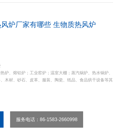
风炉厂家有哪些 生物质热风炉
些
加热炉、熔铝炉；工业窑炉；温室大棚；蒸汽锅炉、热水锅炉、
料、木材、砂石、皮革、服装、陶瓷、纸品、食品烘干设备等其
服务电话
：86-1583-2660998