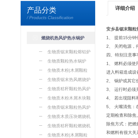
详细介绍
产品分类
/ Products Classification
安乡县锯末颗粒
1、 提前15
燃烧机热风炉热水锅炉
2、 关闭电源
生物质锯末颗粒熔铝炉
四、特别注意事
生物质颗粒热水锅炉
1、 燃料必须
生物质木粉|木屑颗粒
进入料箱造成设
熔铝炉
生物质锯末热风燃烧炉
2、 锅炉或其
生物质秸秆颗粒热风炉
3、 运行时必
生物质木粉木屑木块颗
4、 若出现阻
5、 火嘴清焦
粒热风炉
生物质锯末颗粒热风炉
定期检查和除焦
生物质木质压块燃烧机
除焦方式：把燃
生物质秸秆颗粒燃烧机
和燃料有很大关
生物质木粉|木屑颗粒