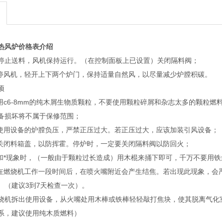
热风炉价格表介绍
分钟停止送料，风机保持运行。（在控制面板上已设置）关闭隔料阀；
，停风机，轻开上下两个炉门，保持适量自然风，以尽量减少炉膛积碳。
项
使用c6-8mm的纯木屑生物质颗粒，不要使用颗粒碎屑和杂志太多的颗粒
备损坏将不属于保修范围；
它使用设备的炉膛负压，严禁正压过大。若正压过大，应该加装引风设备；
须关闭料箱盖，以防挥霍。停炉时，一定要关闭隔料阀以防回火；
料和*现象时，（一般由于颗粒过长造成）用木棍来捅下即可，千万不要用
：在燃烧机工作一段时间后，在喷火嘴附近会产生结焦。若出现此现象，会
。（建议3到7天检查一次）。
烧机拆出使用设备，从火嘴处用木棒或铁棒轻轻敲打焦块，使其脱离气化
系，建议使用纯木质燃料）