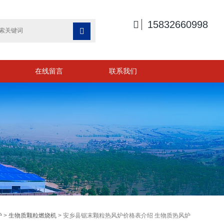

15832660998

在线留言
联系我们
炉
>
生物质颗粒燃烧机
> 安乡县锯末颗粒热风炉价格表介绍 生物质热风炉