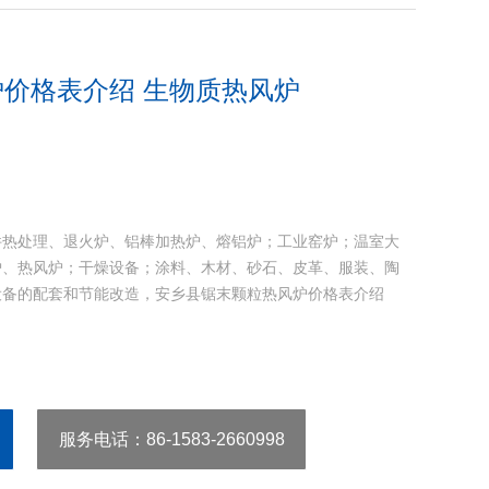
价格表介绍 生物质热风炉
件热处理、退火炉、铝棒加热炉、熔铝炉；工业窑炉；温室大
炉、热风炉；干燥设备；涂料、木材、砂石、皮革、服装、陶
设备的配套和节能改造，安乡县锯末颗粒热风炉价格表介绍
服务电话
：86-1583-2660998