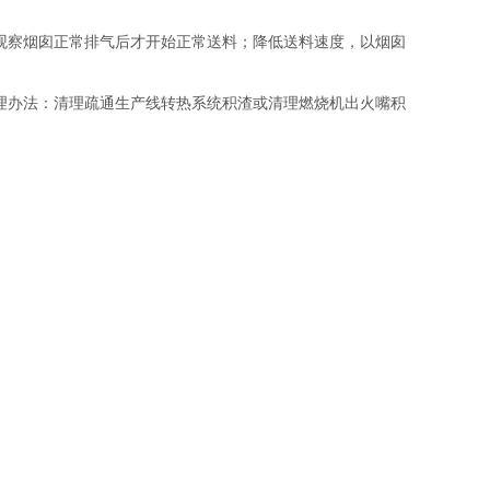
观察烟囱正常排气后才开始正常送料；降低送料速度，以烟囱
理办法：清理疏通生产线转热系统积渣或清理燃烧机出火嘴积