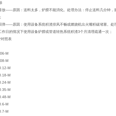
除
烟排放——原因：送料太多，炉膛不能消化。处理办法：停止送料几分钟，
；
星回弹——原因：使用设备系统积渣排风不畅或燃烧机出火嘴积碳堵塞。处
/工作日的情况下使用设备炉膛或管道转热系统积渣3个月清理疏通一次；
炉对照表
06-M
08-M
.12-M
.18-M
.24-M
.35-M
.48-M
.6-M
.7-M