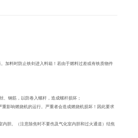
燃料。加料时防止铁剑进入料箱！若由于燃料过差或有铁质物件
铁丝、钢筋，以防卷入螺杆，造成螺杆损坏；
严重影响燃烧机的运行。严重者会造成燃烧机损坏！因此要求
室内胆。（注意除焦时不要伤及气化室内胆和过火通道）结焦