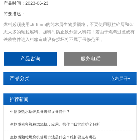
产品时间：2023-06-23
简要描述：
燃料必须使用c6-8mm的纯木屑生物质颗粒，不要使用颗粒碎屑和杂
志太多的颗粒燃料。加料时防止铁剑进入料箱！若由于燃料过差或有
铁质物件进入料箱造成设备损坏将不属于保修范围；
锅炉或其它使用设备的炉膛负压，严禁正压过大。若正压过大，应该
加装引风设备；
产品咨询
服务电话
珠晖区锯末颗粒热风炉价格表
产品分类
点击展开+
推荐新闻
生物质热水锅炉具备哪些设备特性？
生物质秸秆颗粒燃烧机：应用、操作与日常维护全解析
生物质颗粒燃烧机使用方法是什么？维护要点有哪些