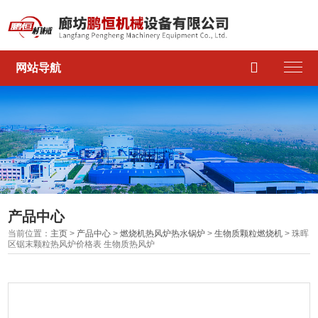

网站导航
产品中心
当前位置：
主页
>
产品中心
>
燃烧机热风炉热水锅炉
>
生物质颗粒燃烧机
> 珠晖
区锯末颗粒热风炉价格表 生物质热风炉