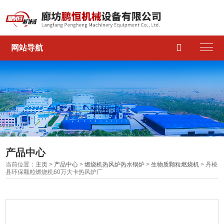

网站导航
产品中心
当前位置：
主页
>
产品中心
>
燃烧机热风炉热水锅炉
>
生物质颗粒燃烧机
> 丹棱
县环保颗粒燃烧机60万大卡热风炉厂