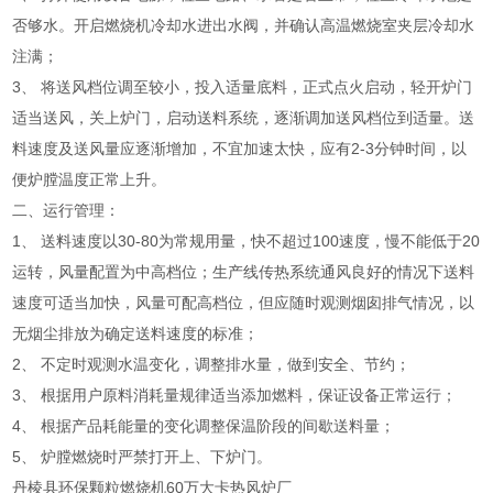
否够水。开启燃烧机冷却水进出水阀，并确认高温燃烧室夹层冷却水
注满；
3、 将送风档位调至较小，投入适量底料，正式点火启动，轻开炉门
适当送风，关上炉门，启动送料系统，逐渐调加送风档位到适量。送
料速度及送风量应逐渐增加，不宜加速太快，应有2-3分钟时间，以
便炉膛温度正常上升。
二、运行管理：
1、 送料速度以30-80为常规用量，快不超过100速度，慢不能低于20
运转，风量配置为中高档位；生产线传热系统通风良好的情况下送料
速度可适当加快，风量可配高档位，但应随时观测烟囱排气情况，以
无烟尘排放为确定送料速度的标准；
2、 不定时观测水温变化，调整排水量，做到安全、节约；
3、 根据用户原料消耗量规律适当添加燃料，保证设备正常运行；
4、 根据产品耗能量的变化调整保温阶段的间歇送料量；
5、 炉膛燃烧时严禁打开上、下炉门。
丹棱县环保颗粒燃烧机60万大卡热风炉厂