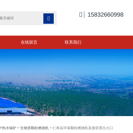

15832660998

在线留言
联系我们
炉热水锅炉
>
生物质颗粒燃烧机
> 仁寿县环保颗粒燃烧机直接前置出火口