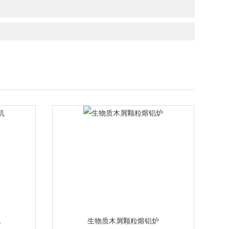
机
生物质木屑颗粒熔铝炉