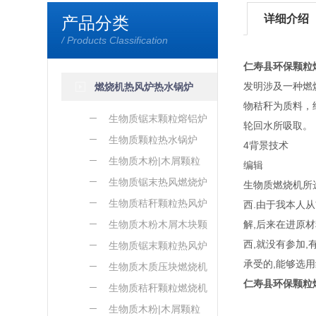
详细介绍
产品分类
/ Products Classification
仁寿县环保颗粒
发明涉及一种燃
燃烧机热风炉热水锅炉
物秸秆为质料，
生物质锯末颗粒熔铝炉
轮回水所吸取。
生物质颗粒热水锅炉
4背景技术
生物质木粉|木屑颗粒
编辑
熔铝炉
生物质锯末热风燃烧炉
生物质燃烧机所
生物质秸秆颗粒热风炉
西.由于我本人
生物质木粉木屑木块颗
解,后来在进原
西,就没有参加
粒热风炉
生物质锯末颗粒热风炉
承受的,能够选
生物质木质压块燃烧机
仁寿县环保颗粒
生物质秸秆颗粒燃烧机
生物质木粉|木屑颗粒