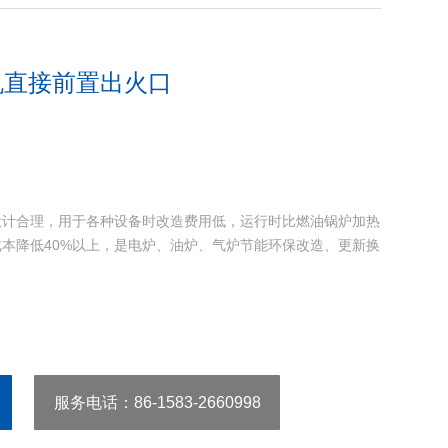
机直接前置出火口
设计合理，用于各种设备时改造费用低，运行时比燃油锅炉加热
成本降低40%以上，是电炉、油炉、气炉节能环保改造、更新换
口
服务电话
：86-1583-2660998