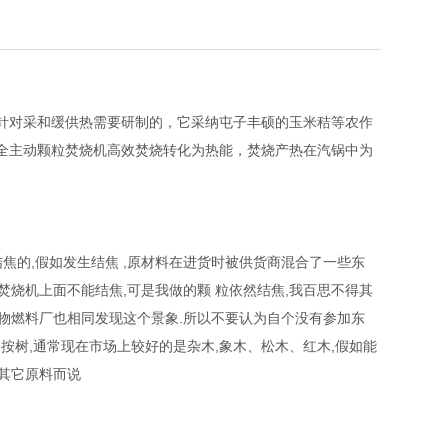
针对采和缓供热需要研制的，它采纳屯子丰硕的玉米秸等农作
全主动颗粒焚烧机高效焚烧转化为热能，焚烧产热在汽锅中为
焦的,假如发生结焦 ,原材料在进货时被供货商混合了一些东
焚烧机上面不能结焦,可是我做的颗 粒依然结焦,我百思不得其
 物燃料厂也相同发现这个景象.所以不要认为自个没有参加东
是按树,通常现在市场上较好的是杂木,象木、松木、红木,假如能
加其它原料而说