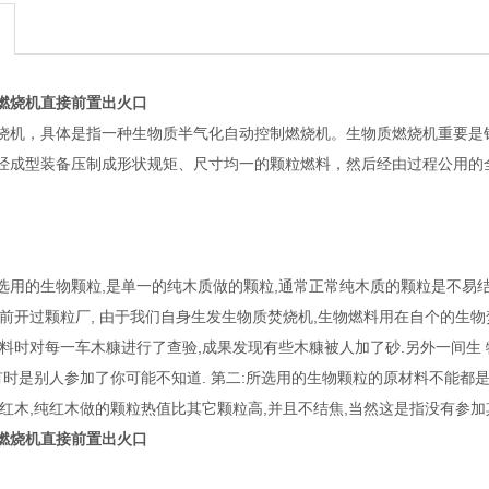
燃烧机直接前置出火口
烧机，具体是指一种生物质半气化自动控制燃烧机。生物质燃烧机重要是
经成型装备压制成形状规矩、尺寸均一的颗粒燃料，然后经由过程公用的
选用的生物颗粒,是单一的纯木质做的颗粒,通常正常纯木质的颗粒是不易结
从前开过颗粒厂, 由于我们自身生发生物质焚烧机,生物燃料用在自个的生物
材料时对每一车木糠进行了查验,成果发现有些木糠被人加了砂.另外一间生
,有时是别人参加了你可能不知道. 第二:所选用的生物颗粒的原材料不能都
用红木,纯红木做的颗粒热值比其它颗粒高,并且不结焦,当然这是指没有参
燃烧机直接前置出火口