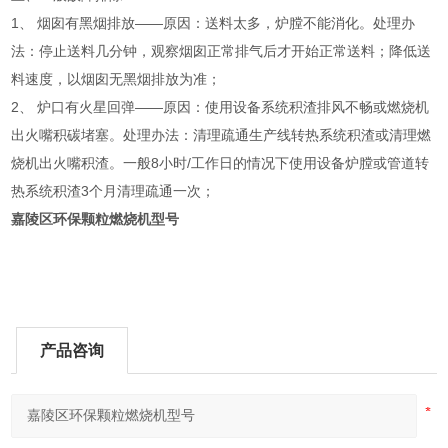
1、 烟囱有黑烟排放——原因：送料太多，炉膛不能消化。处理办
法：停止送料几分钟，观察烟囱正常排气后才开始正常送料；降低送
料速度，以烟囱无黑烟排放为准；
2、 炉口有火星回弹——原因：使用设备系统积渣排风不畅或燃烧机
出火嘴积碳堵塞。处理办法：清理疏通生产线转热系统积渣或清理燃
烧机出火嘴积渣。一般8小时/工作日的情况下使用设备炉膛或管道转
热系统积渣3个月清理疏通一次；
嘉陵区环保颗粒燃烧机型号
产品咨询