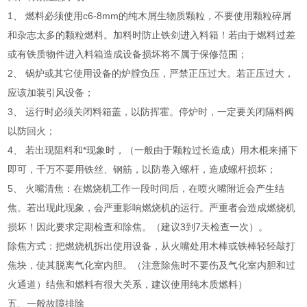
1、 燃料必须使用c6-8mm的纯木屑生物质颗粒，不要使用颗粒碎屑
和杂志太多的颗粒燃料。加料时防止铁剑进入料箱！若由于燃料过差
或有铁质物件进入料箱造成设备损坏将不属于保修范围；
2、 锅炉或其它使用设备的炉膛负压，严禁正压过大。若正压过大，
应该加装引风设备；
3、 运行时必须关闭料箱盖，以防挥霍。停炉时，一定要关闭隔料阀
以防回火；
4、 若出现阻料和*现象时，（一般由于颗粒过长造成）用木棍来捅下
即可，千万不要用铁丝、钢筋，以防卷入螺杆，造成螺杆损坏；
5、 火嘴清焦：在燃烧机工作一段时间后，在喷火嘴附近会产生结
焦。若出现此现象，会严重影响燃烧机的运行。严重者会造成燃烧机
损坏！因此要求定期检查和除焦。（建议3到7天检查一次）。
除焦方式：把燃烧机拆出使用设备，从火嘴处用木棒或铁棒轻轻敲打
焦块，使其脱离气化室内胆。（注意除焦时不要伤及气化室内胆和过
火通道）结焦和燃料有很大关系，建议使用纯木质燃料）
五、一般故障排除