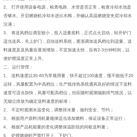
2、 打开使用设备电源，检查电路、水管是否正常，检查冷却水池是
否够水。开启燃烧机冷却水进出水阀，并确认高温燃烧室夹层冷却水
注满；
3、 将送风档位调至较小，投入适量底料，正式点火启动，轻开炉门
适当送风，关上炉门，启动送料系统，逐渐调加送风档位到适量。送
料速度及送风量应逐渐增加，不宜加速太快，应有2-3分钟时间，以
便炉膛温度正常上升。
二、运行管理：
1、 送料速度以30-80为常规用量，快不超过100速度，慢不能低于20
运转，风量配置为中高档位；生产线传热系统通风良好的情况下送料
速度可适当加快，风量可配高档位，但应随时观测烟囱排气情况，以
无烟尘排放为确定送料速度的标准；
2、 不定时观测水温变化，调整排水量，做到安全、节约；
3、 根据用户原料消耗量规律适当添加燃料，保证设备正常运行；
4、 根据产品耗能量的变化调整保温阶段的间歇送料量；
5、 炉膛燃烧时严禁打开上、下炉门。