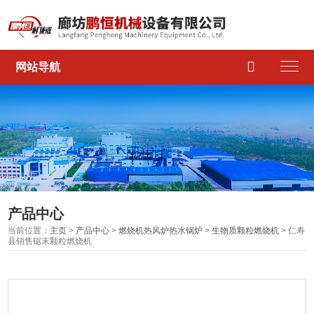

网站导航
产品中心
当前位置：
主页
>
产品中心
>
燃烧机热风炉热水锅炉
>
生物质颗粒燃烧机
> 仁寿
县销售锯末颗粒燃烧机