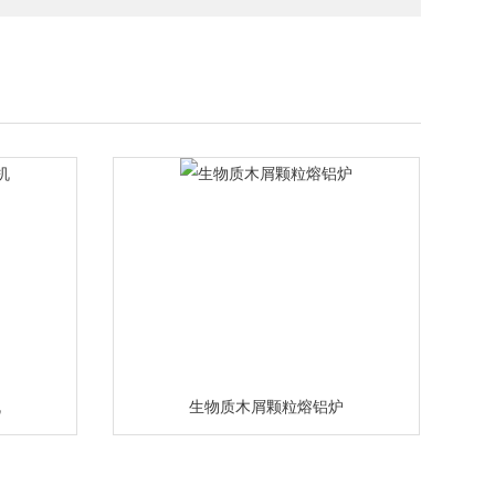
机
生物质木屑颗粒熔铝炉