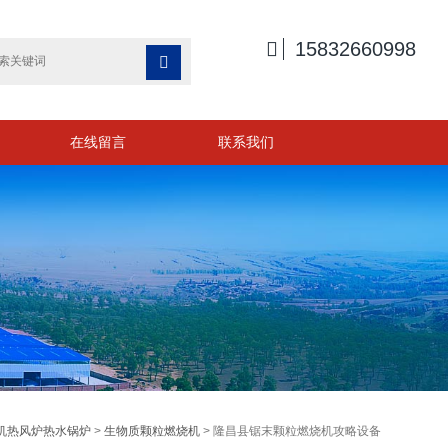

15832660998

在线留言
联系我们
机热风炉热水锅炉
>
生物质颗粒燃烧机
> 隆昌县锯末颗粒燃烧机攻略设备