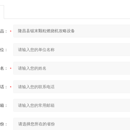
品：
位：
名：
话：
箱：
份：