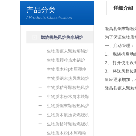
详细介绍
产品分类
/ Products Classification
隆昌县锯末颗粒
为了保证生物质
燃烧机热风炉热水锅炉
一、启动管理：
生物质锯末颗粒熔铝炉
1、 燃烧机启
生物质颗粒热水锅炉
2、 打开使用
生物质木粉|木屑颗粒
3、 将送风档
熔铝炉
生物质锯末热风燃烧炉
量应逐渐增加，
生物质秸秆颗粒热风炉
隆昌县锯末颗粒
生物质木粉木屑木块颗
粒热风炉
生物质锯末颗粒热风炉
生物质木质压块燃烧机
生物质秸秆颗粒燃烧机
生物质木粉|木屑颗粒