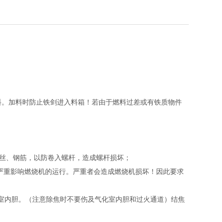
燃料。加料时防止铁剑进入料箱！若由于燃料过差或有铁质物件
铁丝、钢筋，以防卷入螺杆，造成螺杆损坏；
严重影响燃烧机的运行。严重者会造成燃烧机损坏！因此要求
室内胆。（注意除焦时不要伤及气化室内胆和过火通道）结焦