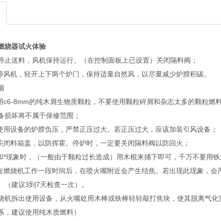
燃烧器试火体验
分钟停止送料，风机保持运行。（在控制面板上已设置）关闭隔料阀；
，停风机，轻开上下两个炉门，保持适量自然风，以尽量减少炉膛积碳。
项
使用c6-8mm的纯木屑生物质颗粒，不要使用颗粒碎屑和杂志太多的颗粒
备损坏将不属于保修范围；
它使用设备的炉膛负压，严禁正压过大。若正压过大，应该加装引风设备；
须关闭料箱盖，以防挥霍。停炉时，一定要关闭隔料阀以防回火；
料和*现象时，（一般由于颗粒过长造成）用木棍来捅下即可，千万不要用
：在燃烧机工作一段时间后，在喷火嘴附近会产生结焦。若出现此现象，会
。（建议3到7天检查一次）。
烧机拆出使用设备，从火嘴处用木棒或铁棒轻轻敲打焦块，使其脱离气化
系，建议使用纯木质燃料）