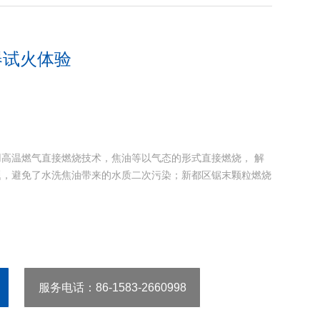
器试火体验
高温燃气直接燃烧技术，焦油等以气态的形式直接燃烧， 解
题，避免了水洗焦油带来的水质二次污染；新都区锯末颗粒燃烧
服务电话
：86-1583-2660998