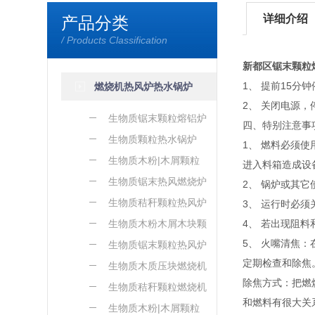
详细介绍
产品分类
/ Products Classification
新都区锯末颗粒
1、 提前15
燃烧机热风炉热水锅炉
2、 关闭电源
生物质锯末颗粒熔铝炉
四、特别注意事
生物质颗粒热水锅炉
1、 燃料必须
生物质木粉|木屑颗粒
进入料箱造成设
熔铝炉
生物质锯末热风燃烧炉
2、 锅炉或其
生物质秸秆颗粒热风炉
3、 运行时必
生物质木粉木屑木块颗
4、 若出现阻
5、 火嘴清焦
粒热风炉
生物质锯末颗粒热风炉
定期检查和除焦
生物质木质压块燃烧机
除焦方式：把燃
生物质秸秆颗粒燃烧机
和燃料有很大关
生物质木粉|木屑颗粒