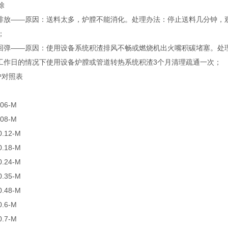
除
烟排放——原因：送料太多，炉膛不能消化。处理办法：停止送料几分钟，
；
星回弹——原因：使用设备系统积渣排风不畅或燃烧机出火嘴积碳堵塞。处
/工作日的情况下使用设备炉膛或管道转热系统积渣3个月清理疏通一次；
炉对照表
06-M
08-M
.12-M
.18-M
.24-M
.35-M
.48-M
.6-M
.7-M