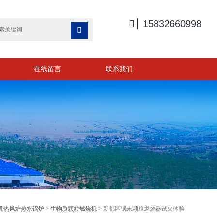

15832660998

在线留言
联系我们
机热风炉热水锅炉
>
生物质颗粒燃烧机
> 新都区锯末颗粒燃烧器试火体验