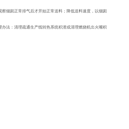
观察烟囱正常排气后才开始正常送料；降低送料速度，以烟囱
理办法：清理疏通生产线转热系统积渣或清理燃烧机出火嘴积