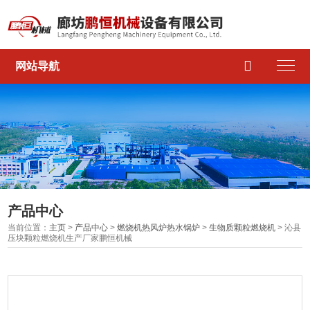

网站导航
产品中心
当前位置：
主页
>
产品中心
>
燃烧机热风炉热水锅炉
>
生物质颗粒燃烧机
> 沁县
压块颗粒燃烧机生产厂家鹏恒机械