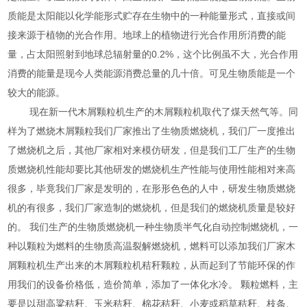
质能是太阳能以化学能形式贮存在生物中的一种能量形式，直接或间
接来源于植物的光合作用。地球上的植物进行光合作用所消费的能
量，占太阳照射到地球总辐射量的0.2%，这个比例虽不大，光合作用
消费的能量是现今人类能源消费总量的几十倍。可见生物质能是一个
较大的能源。
现在新一代木屑颗粒机生产的木屑颗粒机取代了煤天然气等。同
样为了燃烧木屑颗粒我们厂家推出了生物质燃烧机，我们厂一度推出
了燃烧机之后，其他厂家相对来模仿研发，但是我们工厂生产的生物
质燃烧机性能却要比其他研发的燃烧机生产性能与使用性能相对来高
很多，毕竟我们厂家是发明的，在形形色色的人中，研发生物质燃烧
机的有很多，我们厂家造制的燃烧机，但是我们的燃烧机质量是较好
的。 我们生产的生物质燃烧机一种生物质半气化自动控制燃烧机，一
种以颗粒为燃料的生物质高温裂解燃烧机，燃料可以添加我们厂家木
屑颗粒机生产出来的木屑颗粒机秸秆颗粒，从而起到了节能环保的作
用我们的设备价格低，造价简单，添加了一体化水冷。 颗粒燃料，主
要是以甜高粱秸秆、玉米秸秆、棉花秸秆、小麦或稻草秸秆、枝条、