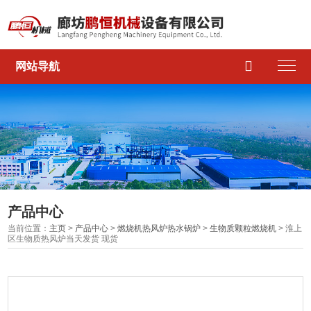

网站导航
产品中心
当前位置：
主页
>
产品中心
>
燃烧机热风炉热水锅炉
>
生物质颗粒燃烧机
> 淮上
区生物质热风炉当天发货 现货