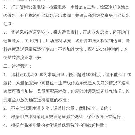
2、 打开使用设备电源，检查电路、水管是否正常，检查冷却水池是
否够水。开启燃烧机冷却水进出水阀，并确认高温燃烧室夹层冷却水
注满；
3、 将送风档位调至较小，投入适量底料，正式点火启动，轻开炉门
适当送风，关上炉门，启动送料系统，逐渐调加送风档位到适量。送
料速度及送风量应逐渐增加，不宜加速太快，应有2-3分钟时间，以
便炉膛温度正常上升。
二、运行管理：
1、 送料速度以30-80为常规用量，快不超过100速度，慢不能低于20
运转，风量配置为中高档位；生产线传热系统通风良好的情况下送料
速度可适当加快，风量可配高档位，但应随时观测烟囱排气情况，以
无烟尘排放为确定送料速度的标准；
2、 不定时观测水温变化，调整排水量，做到安全、节约；
3、 根据用户原料消耗量规律适当添加燃料，保证设备正常运行；
4、 根据产品耗能量的变化调整保温阶段的间歇送料量；