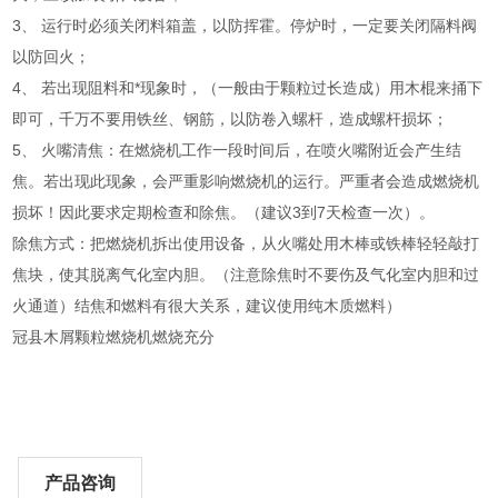
3、 运行时必须关闭料箱盖，以防挥霍。停炉时，一定要关闭隔料阀
以防回火；
4、 若出现阻料和*现象时，（一般由于颗粒过长造成）用木棍来捅下
即可，千万不要用铁丝、钢筋，以防卷入螺杆，造成螺杆损坏；
5、 火嘴清焦：在燃烧机工作一段时间后，在喷火嘴附近会产生结
焦。若出现此现象，会严重影响燃烧机的运行。严重者会造成燃烧机
损坏！因此要求定期检查和除焦。（建议3到7天检查一次）。
除焦方式：把燃烧机拆出使用设备，从火嘴处用木棒或铁棒轻轻敲打
焦块，使其脱离气化室内胆。（注意除焦时不要伤及气化室内胆和过
火通道）结焦和燃料有很大关系，建议使用纯木质燃料）
冠县木屑颗粒燃烧机燃烧充分
产品咨询