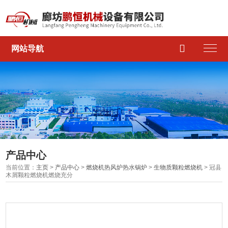

网站导航
产品中心
当前位置：
主页
>
产品中心
>
燃烧机热风炉热水锅炉
>
生物质颗粒燃烧机
> 冠县
木屑颗粒燃烧机燃烧充分