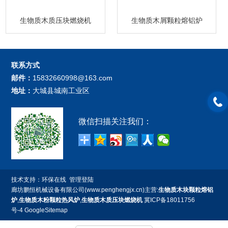
生物质木质压块燃烧机
生物质木屑颗粒熔铝炉
联系方式
邮件：
15832660998@163.com
地址：
大城县城南工业区
微信扫描关注我们：
技术支持：
环保在线
管理登陆
廊坊鹏恒机械设备有限公司(www.penghengjx.cn)主营:
生物质木块颗粒熔铝
炉
,
生物质木粉颗粒热风炉
,
生物质木质压块燃烧机
冀ICP备18011756
号-4
GoogleSitemap