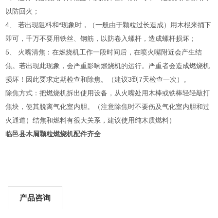
以防回火；
4、 若出现阻料和*现象时，（一般由于颗粒过长造成）用木棍来捅下
即可，千万不要用铁丝、钢筋，以防卷入螺杆，造成螺杆损坏；
5、 火嘴清焦：在燃烧机工作一段时间后，在喷火嘴附近会产生结
焦。若出现此现象，会严重影响燃烧机的运行。严重者会造成燃烧机
损坏！因此要求定期检查和除焦。（建议3到7天检查一次）。
除焦方式：把燃烧机拆出使用设备，从火嘴处用木棒或铁棒轻轻敲打
焦块，使其脱离气化室内胆。（注意除焦时不要伤及气化室内胆和过
火通道）结焦和燃料有很大关系，建议使用纯木质燃料）
临邑县木屑颗粒燃烧机配件齐全
产品咨询