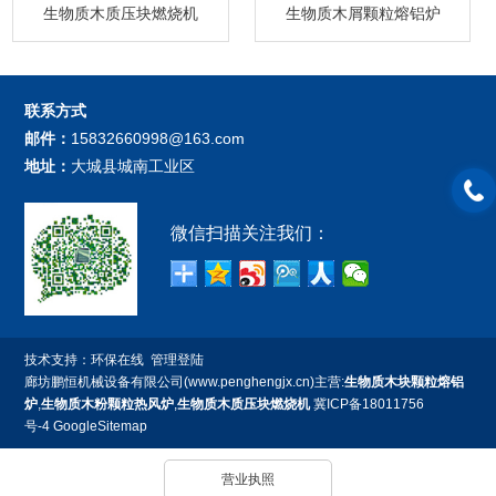
生物质木质压块燃烧机
生物质木屑颗粒熔铝炉
联系方式
邮件：
15832660998@163.com
地址：
大城县城南工业区
微信扫描关注我们：
技术支持：
环保在线
管理登陆
廊坊鹏恒机械设备有限公司(www.penghengjx.cn)主营:
生物质木块颗粒熔铝
炉
,
生物质木粉颗粒热风炉
,
生物质木质压块燃烧机
冀ICP备18011756
号-4
GoogleSitemap
营业执照