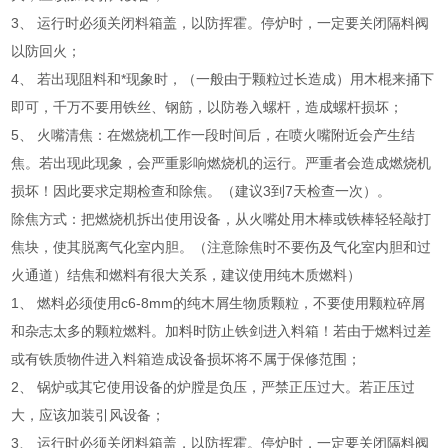
3、 运行时必须关闭料箱盖，以防挥霍。停炉时，一定要关闭隔料阀
以防回火；
4、 若出现阻料和*现象时，（一般由于颗粒过长造成）用木棍来捅下
即可，千万不要用铁丝、钢筋，以防卷入螺杆，造成螺杆损坏；
5、 火嘴清焦：在燃烧机工作一段时间后，在喷火嘴附近会产生结
焦。若出现此现象，会严重影响燃烧机的运行。严重者会造成燃烧机
损坏！因此要求定期检查和除焦。（建议3到7天检查一次）。
除焦方式：把燃烧机拆出使用设备，从火嘴处用木棒或铁棒轻轻敲打
焦块，使其脱离气化室内胆。（注意除焦时不要伤及气化室内胆和过
火通道）结焦和燃料有很大关系，建议使用纯木质燃料）
1、 燃料必须使用c6-8mm的纯木屑生物质颗粒，不要使用颗粒碎屑
和杂志太多的颗粒燃料。加料时防止铁剑进入料箱！若由于燃料过差
或有铁质物件进入料箱造成设备损坏将不属于保修范围；
2、 锅炉或其它使用设备的炉膛是负压，严禁正压过大。若正压过
大，应该加装引风设备；
3、 运行时必须关闭料箱盖，以防挥霍。停炉时，一定要关闭隔料阀