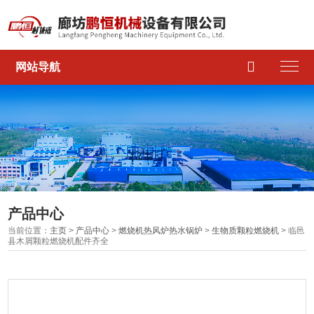

网站导航
产品中心
当前位置：
主页
>
产品中心
>
燃烧机热风炉热水锅炉
>
生物质颗粒燃烧机
> 临邑
县木屑颗粒燃烧机配件齐全