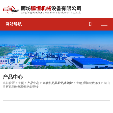

网站导航
产品中心
当前位置：
主页
>
产品中心
>
燃烧机热风炉热水锅炉
>
生物质颗粒燃烧机
> 铜山
县环保颗粒燃烧机热能设备