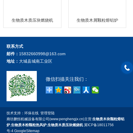
生物质木质压块燃烧机
生物质木屑颗粒熔铝炉
联系方式
邮件：
15832660998@163.com
地址：
大城县城南工业区
微信扫描关注我们：
技术支持：
环保在线
管理登陆
廊坊鹏恒机械设备有限公司(www.penghengjx.cn)主营:
生物质木块颗粒熔铝
炉
,
生物质木粉颗粒热风炉
,
生物质木质压块燃烧机
冀ICP备18011756
号-4
GoogleSitemap