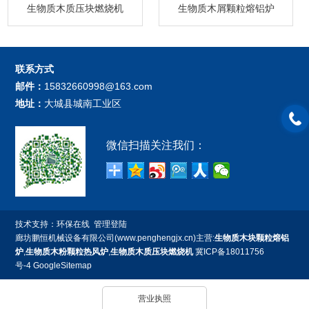
生物质木质压块燃烧机
生物质木屑颗粒熔铝炉
联系方式
邮件：
15832660998@163.com
地址：
大城县城南工业区
微信扫描关注我们：
技术支持：
环保在线
管理登陆
廊坊鹏恒机械设备有限公司(www.penghengjx.cn)主营:
生物质木块颗粒熔铝
炉
,
生物质木粉颗粒热风炉
,
生物质木质压块燃烧机
冀ICP备18011756
号-4
GoogleSitemap
营业执照