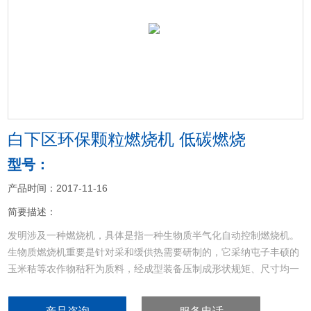
<
>
白下区环保颗粒燃烧机 低碳燃烧
型号：
产品时间：2017-11-16
简要描述：
发明涉及一种燃烧机，具体是指一种生物质半气化自动控制燃烧机。
生物质燃烧机重要是针对采和缓供热需要研制的，它采纳屯子丰硕的
玉米秸等农作物秸秆为质料，经成型装备压制成形状规矩、尺寸均一
的颗粒燃料，然后经由过程公用的全主动颗粒焚烧机高效焚烧转化为
热能，焚烧产热在汽锅中为轮回水所吸取。