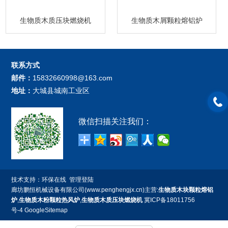
生物质木质压块燃烧机
生物质木屑颗粒熔铝炉
联系方式
邮件：
15832660998@163.com
地址：
大城县城南工业区
微信扫描关注我们：
技术支持：
环保在线
管理登陆
廊坊鹏恒机械设备有限公司(www.penghengjx.cn)主营:
生物质木块颗粒熔铝
炉
,
生物质木粉颗粒热风炉
,
生物质木质压块燃烧机
冀ICP备18011756
号-4
GoogleSitemap