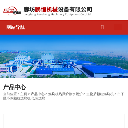

网站导航
产品中心
当前位置：
主页
>
产品中心
>
燃烧机热风炉热水锅炉
>
生物质颗粒燃烧机
> 白下
区环保颗粒燃烧机 低碳燃烧