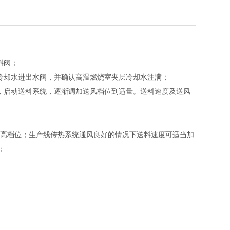
料阀；
冷却水进出水阀，并确认高温燃烧室夹层冷却水注满；
，启动送料系统，逐渐调加送风档位到适量。送料速度及送风
置为中高档位；生产线传热系统通风良好的情况下送料速度可适当加
；