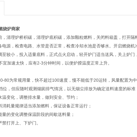
燃烧炉商家
动前，清理炉桥积碳，清理炉底积碳，添加颗粒燃料，关闭料箱盖，打开隔
设备电源，检查电路、水管是否正常，检查冷却水池是否够水。开启燃烧机
位调至较小，投入适量底料，正式点火启动，轻开炉门适当送风，关上炉门
不宜加速太快，应有2-3分钟时间，以便炉膛温度正常上升。
以30-80为常规用量，快不超过100速度，慢不能低于20运转，风量配
档位，但应随时观测烟囱排气情况，以无烟尘排放为确定送料速度的标准
测水温变化，调整排水量，做到安全、节约；
原料消耗量规律适当添加燃料，保证设备正常运行；
耗能量的变化调整保温阶段的间歇送料量；
时严禁打开上、下炉门。