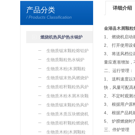
详细介绍
产品分类
/ Products Classification
金湖县木屑颗粒
1、 燃烧机启
燃烧机热风炉热水锅炉
2、 打开使用
生物质锯末颗粒熔铝炉
3、 将送风档
生物质颗粒热水锅炉
量应逐渐增加，
生物质木粉|木屑颗粒
二、运行管理：
熔铝炉
生物质锯末热风燃烧炉
1、 送料速度
生物质秸秆颗粒热风炉
快，风量可配高
生物质木粉木屑木块颗
2、 不定时观
3、 根据用户
粒热风炉
生物质锯末颗粒热风炉
4、 根据产品
生物质木质压块燃烧机
5、 炉膛燃烧
生物质秸秆颗粒燃烧机
三、停炉管理
生物质木粉|木屑颗粒