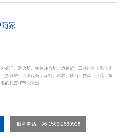
炉商家
件热处理、退火炉、铝棒加热炉、熔铝炉；工业窑炉；温室大
炉、热风炉；干燥设备；涂料、木材、砂石、皮革、服装、陶
设备的配套和节能改造
服务电话
：86-1583-2660998