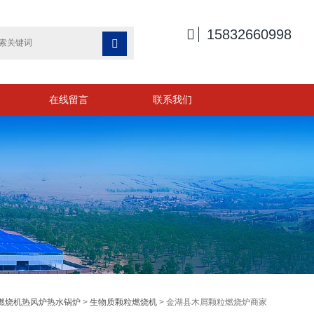

15832660998

在线留言
联系我们
燃烧机热风炉热水锅炉
>
生物质颗粒燃烧机
> 金湖县木屑颗粒燃烧炉商家