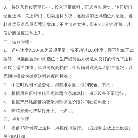
3、 将送风档位调至较小，投入适量底料，正式点火启动，轻开炉门
适当送风，关上炉门，启动送料系统，逐渐调加送风档位到适量。送
料速度及送风量应逐渐增加，不宜加速太快，应有2-3分钟时间，以
便炉膛温度正常上升。
二、运行管理：
1、 送料速度以30-80为常规用量，快不超过100速度，慢不能低于20
运转，风量配置为中高档位；生产线传热系统通风良好的情况下送料
速度可适当加快，风量可配高档位，但应随时观测烟囱排气情况，以
无烟尘排放为确定送料速度的标准；
2、 不定时观测水温变化，调整排水量，做到安全、节约；
3、 根据用户原料消耗量规律适当添加燃料，保证设备正常运行；
4、 根据产品耗能量的变化调整保温阶段的间歇送料量；
5、 炉膛燃烧时严禁打开上、下炉门。
三、停炉管理
1、 提前15分钟停止送料，风机保持运行。（在控制面板上已设置）
关闭隔料阀；