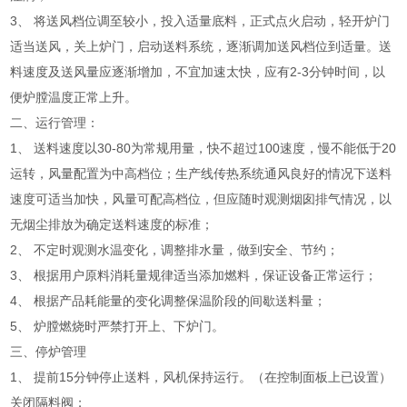
3、 将送风档位调至较小，投入适量底料，正式点火启动，轻开炉门
适当送风，关上炉门，启动送料系统，逐渐调加送风档位到适量。送
料速度及送风量应逐渐增加，不宜加速太快，应有2-3分钟时间，以
便炉膛温度正常上升。
二、运行管理：
1、 送料速度以30-80为常规用量，快不超过100速度，慢不能低于20
运转，风量配置为中高档位；生产线传热系统通风良好的情况下送料
速度可适当加快，风量可配高档位，但应随时观测烟囱排气情况，以
无烟尘排放为确定送料速度的标准；
2、 不定时观测水温变化，调整排水量，做到安全、节约；
3、 根据用户原料消耗量规律适当添加燃料，保证设备正常运行；
4、 根据产品耗能量的变化调整保温阶段的间歇送料量；
5、 炉膛燃烧时严禁打开上、下炉门。
三、停炉管理
1、 提前15分钟停止送料，风机保持运行。（在控制面板上已设置）
关闭隔料阀；