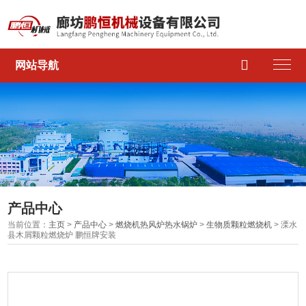

网站导航
产品中心
当前位置：
主页
>
产品中心
>
燃烧机热风炉热水锅炉
>
生物质颗粒燃烧机
> 溧水
县木屑颗粒燃烧炉 鹏恒牌安装