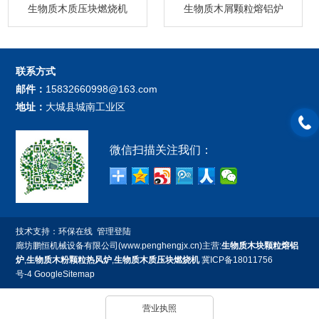
生物质木质压块燃烧机
生物质木屑颗粒熔铝炉
联系方式
邮件：
15832660998@163.com
地址：
大城县城南工业区
微信扫描关注我们：
技术支持：
环保在线
管理登陆
廊坊鹏恒机械设备有限公司(www.penghengjx.cn)主营:
生物质木块颗粒熔铝
炉
,
生物质木粉颗粒热风炉
,
生物质木质压块燃烧机
冀ICP备18011756
号-4
GoogleSitemap
营业执照