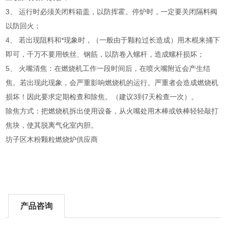
3、 运行时必须关闭料箱盖，以防挥霍。停炉时，一定要关闭隔料阀
以防回火；
4、 若出现阻料和*现象时，（一般由于颗粒过长造成）用木棍来捅下
即可，千万不要用铁丝、钢筋，以防卷入螺杆，造成螺杆损坏；
5、 火嘴清焦：在燃烧机工作一段时间后，在喷火嘴附近会产生结
焦。若出现此现象，会严重影响燃烧机的运行。严重者会造成燃烧机
损坏！因此要求定期检查和除焦。（建议3到7天检查一次）。
除焦方式：把燃烧机拆出使用设备，从火嘴处用木棒或铁棒轻轻敲打
焦块，使其脱离气化室内胆。
坊子区木粉颗粒燃烧炉供应商
产品咨询