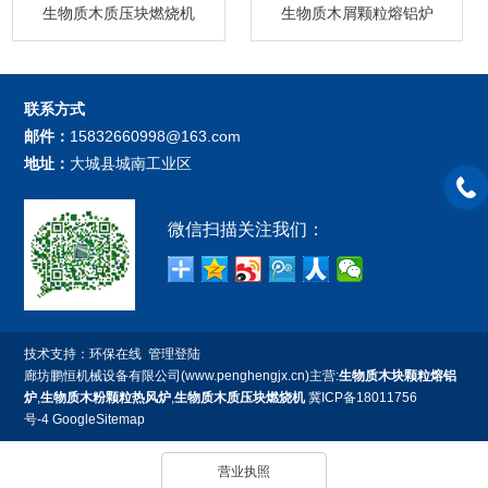
生物质木质压块燃烧机
生物质木屑颗粒熔铝炉
联系方式
邮件：
15832660998@163.com
地址：
大城县城南工业区
微信扫描关注我们：
技术支持：
环保在线
管理登陆
廊坊鹏恒机械设备有限公司(www.penghengjx.cn)主营:
生物质木块颗粒熔铝
炉
,
生物质木粉颗粒热风炉
,
生物质木质压块燃烧机
冀ICP备18011756
号-4
GoogleSitemap
营业执照