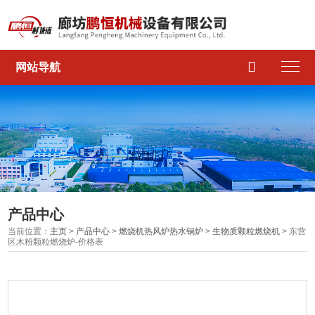

网站导航
产品中心
当前位置：
主页
>
产品中心
>
燃烧机热风炉热水锅炉
>
生物质颗粒燃烧机
> 东营
区木粉颗粒燃烧炉-价格表