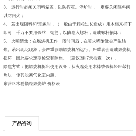
3、 运行时必须关闭料箱盖，以防挥霍。停炉时，一定要关闭隔料阀
以防回火；
4、 若出现阻料和*现象时，（一般由于颗粒过长造成）用木棍来捅下
即可，千万不要用铁丝、钢筋，以防卷入螺杆，造成螺杆损坏；
5、 火嘴清焦：在燃烧机工作一段时间后，在喷火嘴附近会产生结
焦。若出现此现象，会严重影响燃烧机的运行。严重者会造成燃烧机
损坏！因此要求定期检查和除焦。（建议3到7天检查一次）。
除焦方式：把燃烧机拆出使用设备，从火嘴处用木棒或铁棒轻轻敲打
焦块，使其脱离气化室内胆。
东营区木粉颗粒燃烧炉-价格表
产品咨询