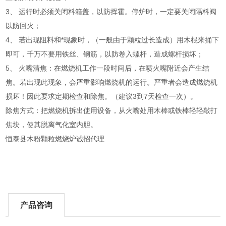
3、 运行时必须关闭料箱盖，以防挥霍。停炉时，一定要关闭隔料阀
以防回火；
4、 若出现阻料和*现象时，（一般由于颗粒过长造成）用木棍来捅下
即可，千万不要用铁丝、钢筋，以防卷入螺杆，造成螺杆损坏；
5、 火嘴清焦：在燃烧机工作一段时间后，在喷火嘴附近会产生结
焦。若出现此现象，会严重影响燃烧机的运行。严重者会造成燃烧机
损坏！因此要求定期检查和除焦。（建议3到7天检查一次）。
除焦方式：把燃烧机拆出使用设备，从火嘴处用木棒或铁棒轻轻敲打
焦块，使其脱离气化室内胆。
恒泰县木粉颗粒燃烧炉诚招代理
产品咨询