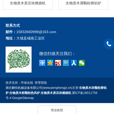
生物质木质压块燃烧机
生物质木屑颗粒熔铝炉
联系方式
邮件：
15832660998@163.com
地址：
大城县城南工业区
微信扫描关注我们：
技术支持：
环保在线
管理登陆
廊坊鹏恒机械设备有限公司(www.penghengjx.cn)主营:
生物质木块颗粒熔铝
炉
,
生物质木粉颗粒热风炉
,
生物质木质压块燃烧机
冀ICP备18011756
号-4
GoogleSitemap
营业执照