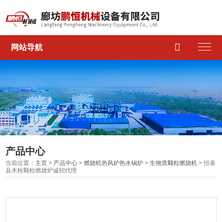

网站导航
产品中心
当前位置：
主页
>
产品中心
>
燃烧机热风炉热水锅炉
>
生物质颗粒燃烧机
> 恒泰
县木粉颗粒燃烧炉诚招代理