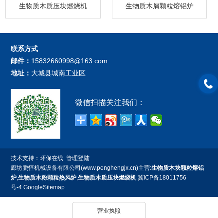
生物质木质压块燃烧机
生物质木屑颗粒熔铝炉
联系方式
邮件：
15832660998@163.com
地址：
大城县城南工业区
微信扫描关注我们：
技术支持：
环保在线
管理登陆
廊坊鹏恒机械设备有限公司(www.penghengjx.cn)主营:
生物质木块颗粒熔铝
炉
,
生物质木粉颗粒热风炉
,
生物质木质压块燃烧机
冀ICP备18011756
号-4
GoogleSitemap
营业执照