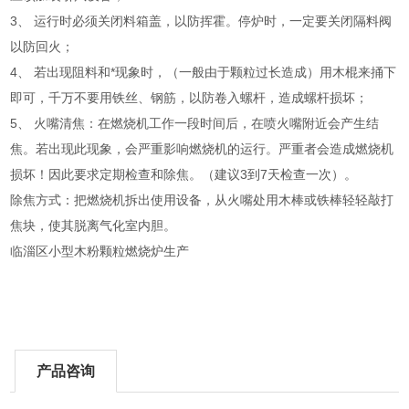
3、 运行时必须关闭料箱盖，以防挥霍。停炉时，一定要关闭隔料阀
以防回火；
4、 若出现阻料和*现象时，（一般由于颗粒过长造成）用木棍来捅下
即可，千万不要用铁丝、钢筋，以防卷入螺杆，造成螺杆损坏；
5、 火嘴清焦：在燃烧机工作一段时间后，在喷火嘴附近会产生结
焦。若出现此现象，会严重影响燃烧机的运行。严重者会造成燃烧机
损坏！因此要求定期检查和除焦。（建议3到7天检查一次）。
除焦方式：把燃烧机拆出使用设备，从火嘴处用木棒或铁棒轻轻敲打
焦块，使其脱离气化室内胆。
临淄区小型木粉颗粒燃烧炉生产
产品咨询