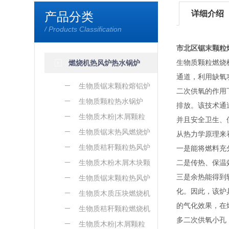
详细介绍
产品分类
/ Products Classification
市北区锯末颗粒
生物质颗粒燃烧
燃烧机热风炉热水锅炉
通道，利用缺氧
生物质锯末颗粒熔铝炉
二次供氧的作用
生物质颗粒热水锅炉
排放。该技术通
生物质木粉|木屑颗粒
并且安全卫生、
熔铝炉
生物质锯末热风燃烧炉
从热力学原理来
生物质秸秆颗粒热风炉
一是能将燃料充
生物质木粉木屑木块颗
二是传热、保温
三是余热能得到
粒热风炉
生物质锯末颗粒热风炉
化。因此，该炉
生物质木质压块燃烧机
的气化效果，在
生物质秸秆颗粒燃烧机
多二次供氧小孔
生物质木粉|木屑颗粒