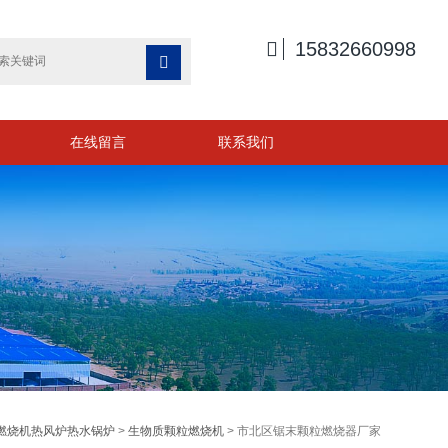

15832660998

在线留言
联系我们
燃烧机热风炉热水锅炉
>
生物质颗粒燃烧机
> 市北区锯末颗粒燃烧器厂家