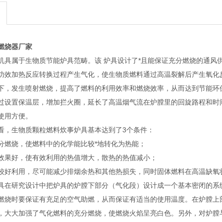
燃烧器厂家
机具属于生物质节能炉具范畴。该 炉具设计了*且能保证充分燃烧的通风
功效加热反应转换过程产生气化，使生物质燃料通过高温裂解后产生氧化反
下，发生喷射燃烧，提高了燃料的利用效率和燃烧效率，从而达到节能环
过设置保温层，增加拦火圈，延长了高温烟气流在炉膛里的回旋路程和时
使用方便。
看，生物质颗粒燃料炊事炉具基本达到了3个条件：
分燃烧，使燃料中的化学能比较*地转化为热能；
效果好，使有效利用的热值增大，散热的热值减小；
较好利用，尽可能减少排烟余热和其他热损失，同时固体燃料在高温缺氧
具在研究设计中把炉具的炉膛下部分（气化段）设计成一个基本密闭的系
燃烧时要保证有充足的空气助燃，从而保证有适当的使用温度。在炉膛上
，大大加强了气化燃料的充分燃烧，使燃烧火焰呈亮白色。另外，对炉膛