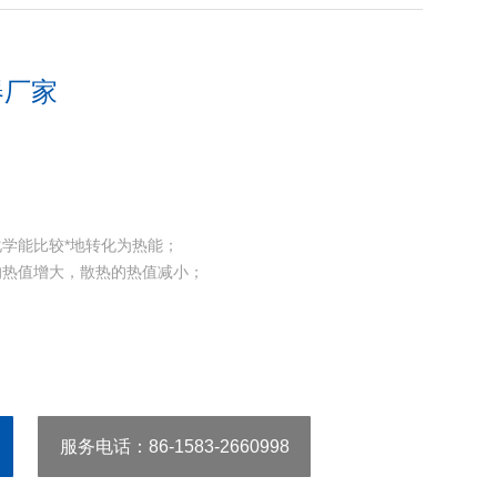
器厂家
学能比较*地转化为热能；
的热值增大，散热的热值减小；
服务电话
：86-1583-2660998