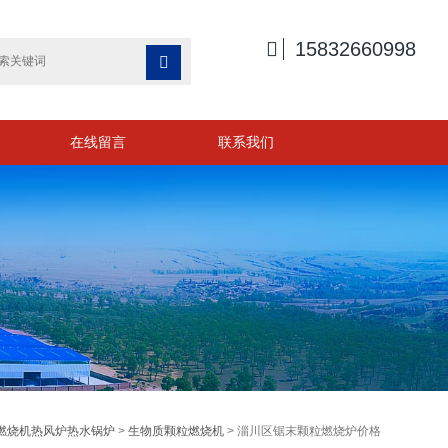

15832660998

在线留言
联系我们
燃烧机热风炉热水锅炉
>
生物质颗粒燃烧机
> 淄川区锯末颗粒燃烧炉价格