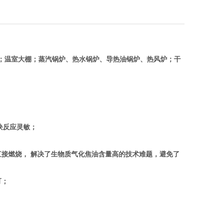
；温室大棚；蒸汽锅炉、热水锅炉、导热油锅炉、热风炉；干
块反应灵敏；
接燃烧， 解决了生物质气化焦油含量高的技术难题，避免了
可；