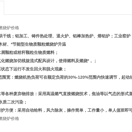
燃烧炉价格
烘干线；铝加工、铸件热处理、退火炉、铝棒加热炉、熔铝炉；工业窑炉
木材、
*节能型生物质颗粒燃烧炉升温
木屑颗粒或秸秆颗粒生物质燃料；
气化燃烧加切线旋流式配风设计，使得燃料及燃烧*，；
压状态下运行不发生回火和脱火现象；
范围宽：燃烧机热负荷可在额定负荷的30%-120%范围内快速调节，起动
水等各种废弃物排放：采用高温燃气直接燃烧技术，焦油等以气态的形式直
水质二次污染；
维护方便：采用自动给料，风力除灰，操作简单，工作量小，单人值班即
燃烧炉价格