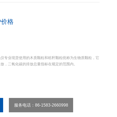
炉价格
电仪专业现货使用的木质颗粒和秸秆颗粒统称为生物质颗粒，它
排放，二氧化碳的排放总量指标在规定的范围内。
服务电话
：86-1583-2660998