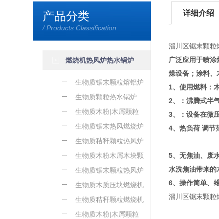
详细介绍
产品分类
/ Products Classification
淄川区锯末颗粒
广泛应用于喷涂
燃烧机热风炉热水锅炉
燥设备；涂料、
生物质锯末颗粒熔铝炉
1、使用燃料：
生物质颗粒热水锅炉
2、：沸腾式半
生物质木粉|木屑颗粒
3、：设备在微
熔铝炉
生物质锯末热风燃烧炉
4、热负荷 调节
生物质秸秆颗粒热风炉
生物质木粉木屑木块颗
5、无焦油、废
水洗焦油带来的
粒热风炉
生物质锯末颗粒热风炉
6、操作简单、
生物质木质压块燃烧机
淄川区锯末颗粒
生物质秸秆颗粒燃烧机
生物质木粉|木屑颗粒