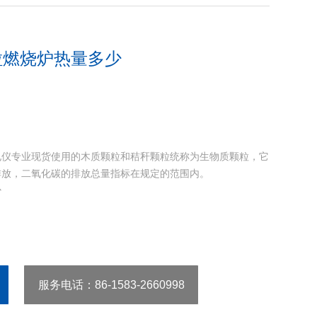
粒燃烧炉热量多少
电仪专业现货使用的木质颗粒和秸秆颗粒统称为生物质颗粒，它
排放，二氧化碳的排放总量指标在规定的范围内。
少
服务电话
：86-1583-2660998