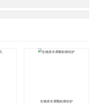
机
生物质木屑颗粒熔铝炉