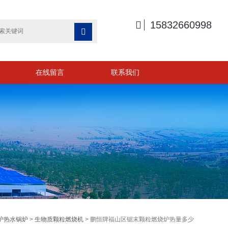

15832660998

在线留言
联系我们
炉热水锅炉
>
生物质颗粒燃烧机
> 鹏恒牌福山区锯末颗粒燃烧炉热量多少