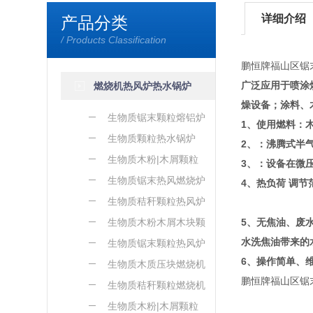
详细介绍
产品分类
/ Products Classification
鹏恒牌福山区锯
广泛应用于喷涂
燃烧机热风炉热水锅炉
燥设备；涂料、
生物质锯末颗粒熔铝炉
1、使用燃料：
生物质颗粒热水锅炉
2、：沸腾式半
生物质木粉|木屑颗粒
3、：设备在微
熔铝炉
生物质锯末热风燃烧炉
4、热负荷 调节
生物质秸秆颗粒热风炉
生物质木粉木屑木块颗
5、无焦油、废
水洗焦油带来的
粒热风炉
生物质锯末颗粒热风炉
6、操作简单、
生物质木质压块燃烧机
鹏恒牌福山区锯
生物质秸秆颗粒燃烧机
生物质木粉|木屑颗粒