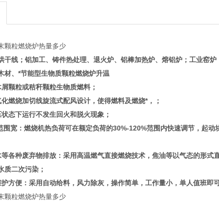
末颗粒燃烧炉热量多少
烘干线；铝加工、铸件热处理、退火炉、铝棒加热炉、熔铝炉；工业窑炉
木材、
*节能型生物质颗粒燃烧炉升温
木屑颗粒或秸秆颗粒生物质燃料；
气化燃烧加切线旋流式配风设计，使得燃料及燃烧*，；
压状态下运行不发生回火和脱火现象；
范围宽：燃烧机热负荷可在额定负荷的30%-120%范围内快速调节，起动
水等各种废弃物排放：采用高温燃气直接燃烧技术，焦油等以气态的形式直
水质二次污染；
维护方便：采用自动给料，风力除灰，操作简单，工作量小，单人值班即
末颗粒燃烧炉热量多少