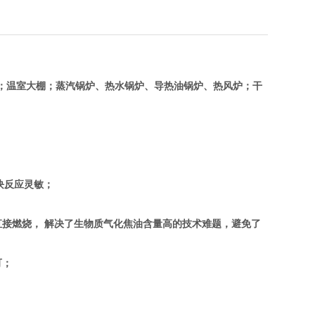
；温室大棚；蒸汽锅炉、热水锅炉、导热油锅炉、热风炉；干
块反应灵敏；
接燃烧， 解决了生物质气化焦油含量高的技术难题，避免了
可；